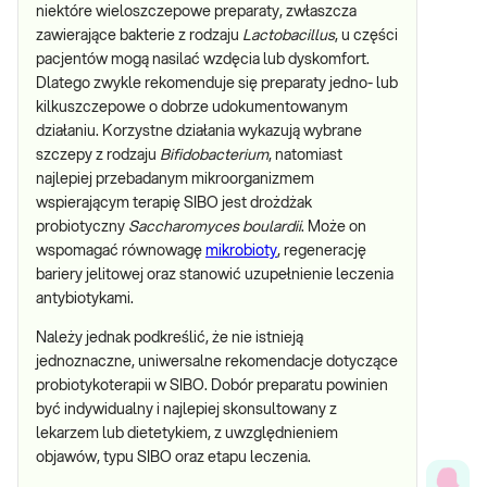
niektóre wieloszczepowe preparaty, zwłaszcza
zawierające bakterie z rodzaju
Lactobacillus
, u części
pacjentów mogą nasilać wzdęcia lub dyskomfort.
Dlatego zwykle rekomenduje się preparaty jedno- lub
kilkuszczepowe o dobrze udokumentowanym
działaniu. Korzystne działania wykazują wybrane
szczepy z rodzaju
Bifidobacterium
, natomiast
najlepiej przebadanym mikroorganizmem
wspierającym terapię SIBO jest drożdżak
probiotyczny
Saccharomyces boulardii
. Może on
wspomagać równowagę
mikrobioty
, regenerację
bariery jelitowej oraz stanowić uzupełnienie leczenia
antybiotykami.
Należy jednak podkreślić, że nie istnieją
jednoznaczne, uniwersalne rekomendacje dotyczące
probiotykoterapii w SIBO. Dobór preparatu powinien
być indywidualny i najlepiej skonsultowany z
lekarzem lub dietetykiem, z uwzględnieniem
objawów, typu SIBO oraz etapu leczenia.