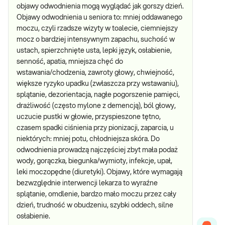
objawy odwodnienia mogą wyglądać jak gorszy dzień.
Objawy odwodnienia u seniora to: mniej oddawanego
moczu, czyli rzadsze wizyty w toalecie, ciemniejszy
mocz o bardziej intensywnym zapachu, suchość w
ustach, spierzchnięte usta, lepki język, osłabienie,
senność, apatia, mniejsza chęć do
wstawania/chodzenia, zawroty głowy, chwiejność,
większe ryzyko upadku (zwłaszcza przy wstawaniu),
splątanie, dezorientacja, nagłe pogorszenie pamięci,
drażliwość (często mylone z demencją), ból głowy,
uczucie pustki w głowie, przyspieszone tętno,
czasem spadki ciśnienia przy pionizacji, zaparcia, u
niektórych: mniej potu, chłodniejsza skóra. Do
odwodnienia prowadzą najczęściej zbyt mała podaż
wody, gorączka, biegunka/wymioty, infekcje, upał,
leki moczopędne (diuretyki). Objawy, które wymagają
bezwzględnie interwencji lekarza to wyraźne
splątanie, omdlenie, bardzo mało moczu przez cały
dzień, trudność w obudzeniu, szybki oddech, silne
osłabienie.