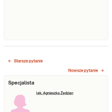
Wymaz ze
zmian
Wymaz ze zmian skórnych (bad. mykol.).
skórnych
Badanie mykologiczne wykonywane ze
Starsze pytanie
wskazań lekarza, który decyduje o
(bad.
ewentualnym wstrzymaniu stosowanego
Nowsze pytanie
mykol.)
aktualnie leczenia ogólnego i miejscowego.
Specjalista
Sprawdź
lek. Agnieszka Żędzian