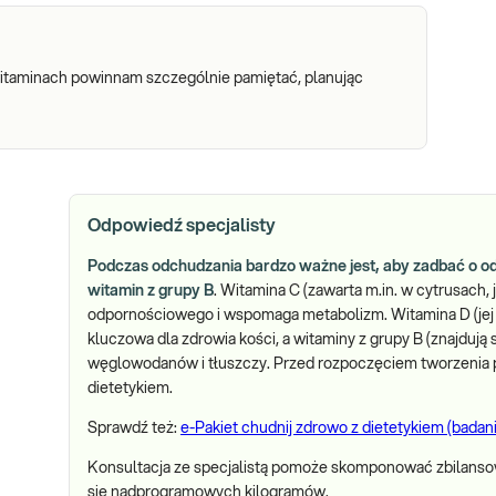
witaminach powinnam szczególnie pamiętać, planując
Odpowiedź specjalisty
Podczas odchudzania bardzo ważne jest, aby zadbać o o
witamin z grupy B
. Witamina C (zawarta m.in. w cytrusach,
odpornościowego i wspomaga metabolizm. Witamina D (jej b
kluczowa dla zdrowia kości, a witaminy z grupy B (znajdują si
węglowodanów i tłuszczy. Przed rozpoczęciem tworzenia 
dietetykiem.
Sprawdź też:
e-Pakiet chudnij zdrowo z dietetykiem (badani
Konsultacja ze specjalistą pomoże skomponować zbilanso
się nadprogramowych kilogramów.