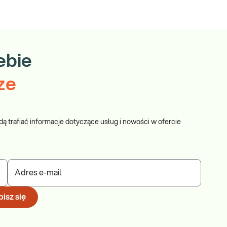
ebie
ze
dą trafiać informacje dotyczące usług i nowości w ofercie
Adres e-mail
isz się