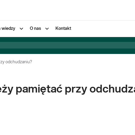
a wiedzy
O nas
Kontakt
przy odchudzaniu?
eży pamiętać przy odchudz