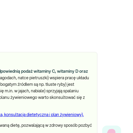
dpowiednią podaż witaminy C, witaminy D oraz
 jagodach, natce pietruszki) wspiera pracę układu
ogatym źródłem są np. tłuste ryby) jest
ę m.in. w jajach, nabiale) sprzyjają spalaniu
planu żywieniowego warto skonsultować się z
a, konsultacja dietetyczna i plan żywieniowy).
waną dietę, pozwalającą w zdrowy sposób pozbyć