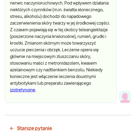
nerwic naczynioruchowych. Pod wpływem działania
niektórych czynników (m.in. światła słonecznego,
stresu, alkoholu) dochodzi do napadowego
zaczerwienienia skóry twarzy w jej środkowej części.
Z czasem pojawiają się w tej okolicy teleangiektazje
(poszerzone naczynia krwionośne), rumień, grudki i
krostki. Zmianom skórnym może towarzyszyć
uczucie pieczenia i obrzęk. Leczenie opiera się
głównie na miejscowym złuszczaniu skóry,
stosowaniu maści z metronidazolem, kwasem
azelainowym czy nadtlenkiem benzoilu. Niekiedy
konieczne jest włączenie leczenia doustnymi
antybiotykami lub preparatu zawierającego
izotretynoinę
.
Starsze pytanie