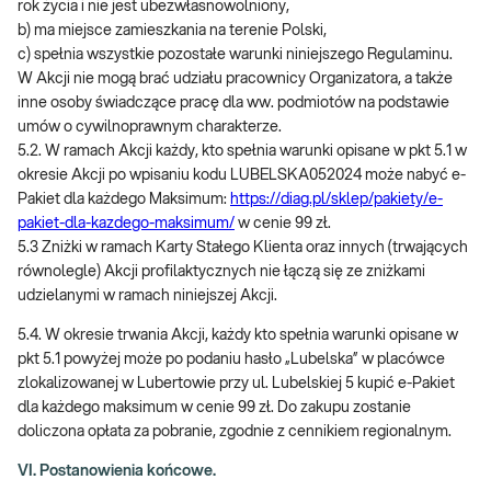
rok życia i nie jest ubezwłasnowolniony,
b) ma miejsce zamieszkania na terenie Polski,
c) spełnia wszystkie pozostałe warunki niniejszego Regulaminu.
W Akcji nie mogą brać udziału pracownicy Organizatora, a także
inne osoby świadczące pracę dla ww. podmiotów na podstawie
umów o cywilnoprawnym charakterze.
5.2. W ramach Akcji każdy, kto spełnia warunki opisane w pkt 5.1 w
okresie Akcji po wpisaniu kodu LUBELSKA052024 może nabyć e-
Pakiet dla każdego Maksimum:
https://diag.pl/sklep/pakiety/e-
pakiet-dla-kazdego-maksimum/
w cenie 99 zł.
5.3 Zniżki w ramach Karty Stałego Klienta oraz innych (trwających
równolegle) Akcji profilaktycznych nie łączą się ze zniżkami
udzielanymi w ramach niniejszej Akcji.
5.4. W okresie trwania Akcji, każdy kto spełnia warunki opisane w
pkt 5.1 powyżej może po podaniu hasło
„Lubelska”
w placówce
zlokalizowanej w Lubertowie przy ul. Lubelskiej 5 kupić e-Pakiet
dla każdego maksimum w cenie 99 zł. Do zakupu zostanie
doliczona opłata za pobranie, zgodnie z cennikiem regionalnym.
VI. Postanowienia końcowe.