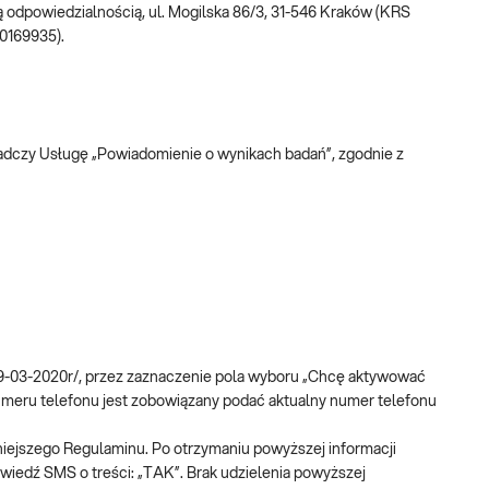
 odpowiedzialnością, ul. Mogilska 86/3, 31-546 Kraków (KRS
0169935).
adczy Usługę „Powiadomienie o wynikach badań”, zgodnie z
a-19-03-2020r/, przez zaznaczenie pola wyboru „Chcę aktywować
umeru telefonu jest zobowiązany podać aktualny numer telefonu
niniejszego Regulaminu. Po otrzymaniu powyższej informacji
wiedź SMS o treści: „TAK”. Brak udzielenia powyższej