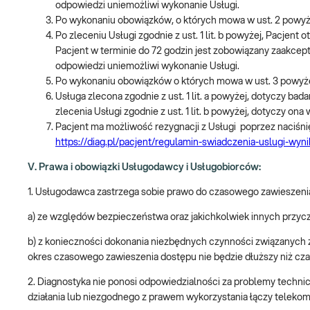
odpowiedzi uniemożliwi wykonanie Usługi.
Po wykonaniu obowiązków, o których mowa w ust. 2 powyż
Po zleceniu Usługi zgodnie z ust. 1 lit. b powyżej, Pacjen
Pacjent w terminie do 72 godzin jest zobowiązany zaakcep
odpowiedzi uniemożliwi wykonanie Usługi.
Po wykonaniu obowiązków o których mowa w ust. 3 powyże
Usługa zlecona zgodnie z ust. 1 lit. a powyżej, dotyczy 
zlecenia Usługi zgodnie z ust. 1 lit. b powyżej, dotyczy o
Pacjent ma możliwość rezygnacji z Usługi poprzez naciśni
https://diag.pl/pacjent/regulamin-swiadczenia-uslugi-wyni
V. Prawa i obowiązki Usługodawcy i Usługobiorców:
1. Usługodawca zastrzega sobie prawo do czasowego zawieszenia
a) ze względów bezpieczeństwa oraz jakichkolwiek innych przyc
b) z konieczności dokonania niezbędnych czynności związanych 
okres czasowego zawieszenia dostępu nie będzie dłuższy niż cza
2. Diagnostyka nie ponosi odpowiedzialności za problemy techni
działania lub niezgodnego z prawem wykorzystania łączy teleko