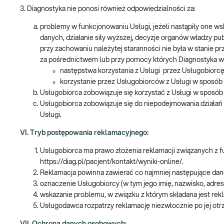
3. Diagnostyka nie ponosi również odpowiedzialności za:
problemy w funkcjonowaniu Usługi, jeżeli nastąpiły one wsku
danych, działanie siły wyższej, decyzje organów władzy p
przy zachowaniu należytej staranności nie była w stanie p
za pośrednictwem lub przy pomocy których Diagnostyka 
następstwa korzystania z Usługi przez Usługobiorcę
korzystanie przez Usługobiorców z Usługi w sposób
Usługobiorca zobowiązuje się korzystać z Usługi w sposób
Usługobiorca zobowiązuje się do niepodejmowania działań
Usługi.
VI. Tryb postępowania reklamacyjnego:
Usługobiorca ma prawo złożenia reklamacji związanych z f
https://diag.pl/pacjent/kontakt/wyniki-online/.
Reklamacja powinna zawierać co najmniej następujące dan
oznaczenie Usługobiorcy (w tym jego imię, nazwisko, adres
wskazanie problemu, w związku z którym składana jest rek
Usługodawca rozpatrzy reklamację niezwłocznie po jej otrz