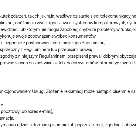
tek zdarzeń, takich jak m.in. wadliwe działanie sieci telekomunikacyjnej
ublicznej, opóźnienia wynikające z awarii systemów komputerowych, syst
rzewidzieć, lub którym nie mogła zapobiec; chyba że problemy w funkcjo
wykonuje swoje zobowiązania wobec konsumentów;
 niezgodnie z postanowieniami niniejszego Regulaminu;
 sprzeczny z Regulaminem lub przepisami prawa;
 zgodny z niniejszym Regulaminem, przepisami prawa i dobrymi obyczaja
 prowadzących do zachwiania stabilności systemów informatycznych Us
unkcjonowaniem Usługi. Złożenie reklamacji może nastąpić pisemnie na
e:
 pocztowy lub adres e-mail);
lamacja.
ymaniu i udzieli informacji pisemnie lub poprzez e-mail, zgodnie z obow