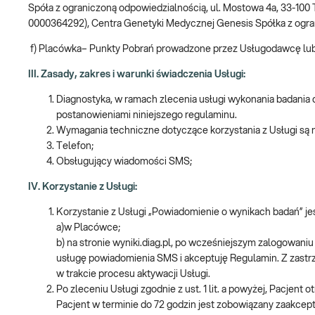
Spóła z ograniczoną odpowiedzialnością, ul. Mostowa 4a, 33-10
0000364292), Centra Genetyki Medycznej Genesis Spółka z ogran
f) Placówka– Punkty Pobrań prowadzone przez Usługodawcę lub 
III. Zasady, zakres i warunki świadczenia Usługi:
Diagnostyka, w ramach zlecenia usługi wykonania badania
postanowieniami niniejszego regulaminu.
Wymagania techniczne dotyczące korzystania z Usługi są 
Telefon;
Obsługujący wiadomości SMS;
IV. Korzystanie z Usługi:
Korzystanie z Usługi „Powiadomienie o wynikach badań” je
a)w Placówce;
b) na stronie wyniki.diag.pl, po wcześniejszym zalogowan
usługę powiadomienia SMS i akceptuję Regulamin. Z zastr
w trakcie procesu aktywacji Usługi.
Po zleceniu Usługi zgodnie z ust. 1 lit. a powyżej, Pacjen
Pacjent w terminie do 72 godzin jest zobowiązany zaakcep