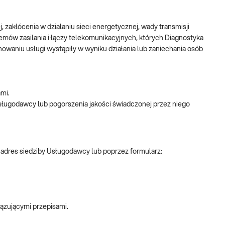
, zakłócenia w działaniu sieci energetycznej, wady transmisji
emów zasilania i łączy telekomunikacyjnych, których Diagnostyka
nowaniu usługi wystąpiły w wyniku działania lub zaniechania osób
mi.
ługodawcy lub pogorszenia jakości świadczonej przez niego
 adres siedziby Usługodawcy lub poprzez formularz:
iązującymi przepisami.