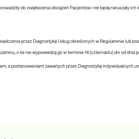
 prowadziły do zwiększenia obciążeń Pacjentów i nie będą naruszały ich 
świadczenia przez Diagnostykę Usług określonych w Regulaminie lub po
minu, o ile nie wypowiedzą go w terminie 14 (czternastu) dni od dnia 
em, a postanowieniami zawartych przez Diagnostykę indywidualnych u