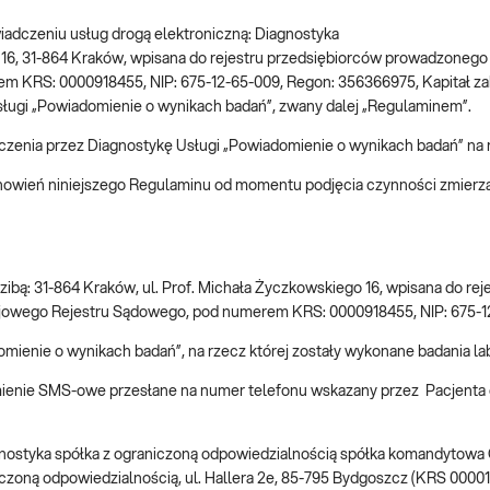
o świadczeniu usług drogą elektroniczną: Diagnostyka
go 16, 31-864 Kraków, wpisana do rejestru przedsiębiorców prowadzoneg
RS: 0000918455, NIP: 675-12-65-009, Regon: 356366975, Kapitał zakła
ługi „Powiadomienie o wynikach badań”, zwany dalej „Regulaminem”.
iadczenia przez Diagnostykę Usługi „Powiadomienie o wynikach badań” 
anowień niniejszego Regulaminu od momentu podjęcia czynności zmierza
zibą: 31-864 Kraków, ul. Prof. Michała Życzkowskiego 16, wpisana do r
jowego Rejestru Sądowego, pod numerem KRS: 0000918455, NIP: 675-12-
domienie o wynikach badań”, na rzecz której zostały wykonane badania l
ienie SMS-owe przesłane na numer telefonu wskazany przez Pacjenta
agnostyka spółka z ograniczoną odpowiedzialnością spółka komandytow
iczoną odpowiedzialnością, ul. Hallera 2e, 85-795 Bydgoszcz (KRS 00