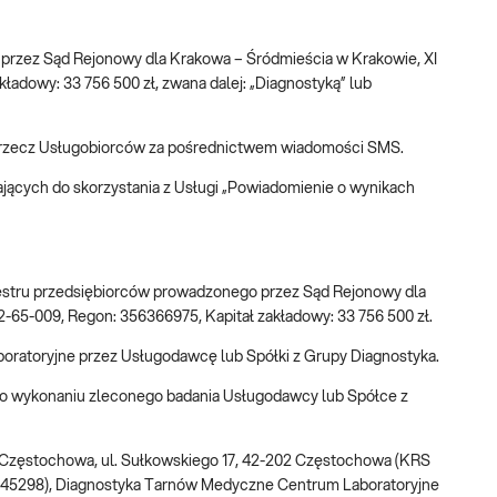
o przez Sąd Rejonowy dla Krakowa – Śródmieścia w Krakowie, XI
dowy: 33 756 500 zł, zwana dalej: „Diagnostyką” lub
na rzecz Usługobiorców za pośrednictwem wiadomości SMS.
jących do skorzystania z Usługi „Powiadomienie o wynikach
ejestru przedsiębiorców prowadzonego przez Sąd Rejonowy dla
65-009, Regon: 356366975, Kapitał zakładowy: 33 756 500 zł.
aboratoryjne przez Usługodawcę lub Spółki z Grupy Diagnostyka.
 o wykonaniu zleconego badania Usługodawcy lub Spółce z
a Częstochowa, ul. Sułkowskiego 17, 42-202 Częstochowa (KRS
00145298), Diagnostyka Tarnów Medyczne Centrum Laboratoryjne