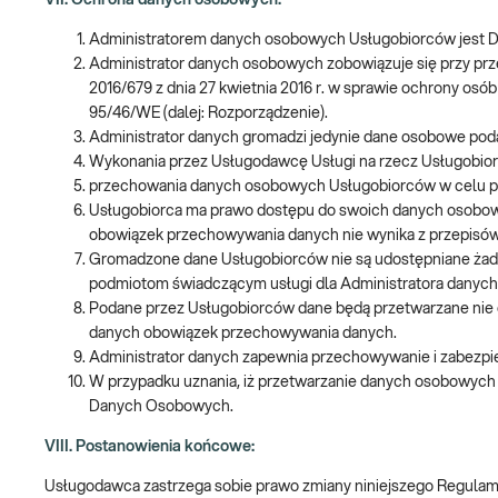
VII. Ochrona danych osobowych:
Administratorem danych osobowych Usługobiorców jest Diag
Administrator danych osobowych zobowiązuje się przy prz
2016/679 z dnia 27 kwietnia 2016 r. w sprawie ochrony o
95/46/WE (dalej: Rozporządzenie).
Administrator danych gromadzi jedynie dane osobowe pod
Wykonania przez Usługodawcę Usługi na rzecz Usługobiorcy (
przechowania danych osobowych Usługobiorców w celu prow
Usługobiorca ma prawo dostępu do swoich danych osobowyc
obowiązek przechowywania danych nie wynika z przepisó
Gromadzone dane Usługobiorców nie są udostępniane żad
podmiotom świadczącym usługi dla Administratora danych 
Podane przez Usługobiorców dane będą przetwarzane nie dłu
danych obowiązek przechowywania danych.
Administrator danych zapewnia przechowywanie i zabezp
W przypadku uznania, iż przetwarzanie danych osobowych 
Danych Osobowych.
VIII. Postanowienia końcowe:
Usługodawca zastrzega sobie prawo zmiany niniejszego Regulami