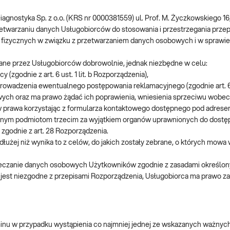
nostyka Sp. z o.o. (KRS nr 0000381559) ul. Prof. M. Życzkowskiego 16
etwarzaniu danych Usługobiorców do stosowania i przestrzegania przep
sób fizycznych w związku z przetwarzaniem danych osobowych i w spraw
ane przez Usługobiorców dobrowolnie, jednak niezbędne w celu:
zgodnie z art. 6 ust. 1 lit. b Rozporządzenia),
adzenia ewentualnego postępowania reklamacyjnego (zgodnie art. 6 ust
h oraz ma prawo żądać ich poprawienia, wniesienia sprzeciwu wobec pr
w prawa korzystając z formularza kontaktowego dostępnego pod adres
nym podmiotom trzecim za wyjątkiem organów uprawnionych do dostęp
zgodnie z art. 28 Rozporządzenia.
żej niż wynika to z celów, do jakich zostały zebrane, o których mowa 
ieczanie danych osobowych Użytkowników zgodnie z zasadami określo
jest niezgodne z przepisami Rozporządzenia, Usługobiorca ma prawo z
nu w przypadku wystąpienia co najmniej jednej ze wskazanych ważnych