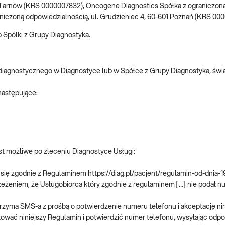
0 Tarnów (KRS 0000007832), Oncogene Diagnostics Spółka z ograniczoną
iczoną odpowiedzialnością, ul. Grudzieniec 4, 60-601 Poznań (KRS 000
Spółki z Grupy Diagnostyka.
 diagnostycznego w Diagnostyce lub w Spółce z Grupy Diagnostyka, świ
następujące:
st możliwe po zleceniu Diagnostyce Usługi:
iu się zgodnie z Regulaminem https://diag.pl/pacjent/regulamin-od-dni
zeżeniem, że Usługobiorca który zgodnie z regulaminem […] nie podał n
t otrzyma SMS-a z prośbą o potwierdzenie numeru telefonu i akceptację 
tować niniejszy Regulamin i potwierdzić numer telefonu, wysyłając odpo