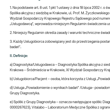
1. Na podstawie art. 8 ust. 1 pkt 1 ustawy z dnia 18 lipca 2002 r. 
Spółka akcyjna z siedzibą w Krakowie, ul. Prof. M. Życzkowskie
Wydział Gospodarczy Krajowego Rejestru Sądowego pod numerem K
„Usługodawcą”, wprowadza niniejszym Regulamin świadczenia us
2. Niniejszy Regulamin określa zasady i warunki techniczne św
3. Każdy Usługobiorca zobowiązany jest do przestrzegania post
badań”
.
II. Definicje:
a) Diagnostyka/Usługodawca – Diagnostyka Spółka akcyjna z sied
Krakowa – Śródmieścia w Krakowie, XI Wydział Gospodarczy Kra
b) Usługobiorca/Pacjent – osoba, która korzysta z Usługi „Powia
d) Usługa „Powiadomienie o wynikach badań” /Usługa– powiadom
Grupy Diagnostyka.
e)
Spółki z Grupy Diagnostyka – oznacza następujące spółki: Di
0000267623), Vitalabo – Laboratorium Medyczne Spółka z ogran