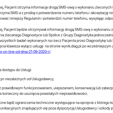
ej, Pacjent otrzyma informację drogą SMS-ową o wykonaniu zleconych 
t otrzyma SMS-a z prośbą o potwierdzenie numeru telefonu i akceptację 
tować niniejszy Regulamin i potwierdzić numer telefonu, wysyłając odp
j, Pacjent będzie otrzymywał informację drogą SMS-ową o wykonaniu z
badania zlecanego Diagnostyce lub Spółce z Grupy Diagnostyka jednocześ
na wszystkich badań wykonanych na rzecz Pacjenta przez Diagnostykę lub S
ęcia klawisza wyłącz usługę na stronie wynik.diag.pl po wcześniejszym
ki-on-line-od-dnia-21-09-2020-r/
.
 dostępu do Usługi:
zyn niezależnych od Usługodawcy;
z prawidłowym funkcjonowaniem, ulepszaniem, konserwacją lub zabezpi
s konieczny do usunięcia powstałych nieprawidłowości.
czne bądź ograniczenia techniczne występujące na sprzęcie z którego ko
munikacyjnych znajdujących się poza dyspozycją Usługodawcy i szkody 