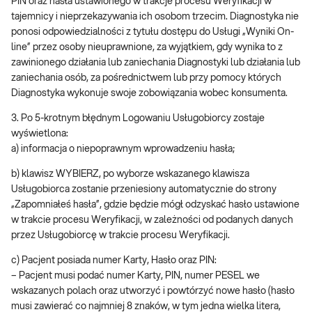
PIN oraz hasła ustawionego w trakcje procesu Weryfikacji w
tajemnicy i nieprzekazywania ich osobom trzecim. Diagnostyka nie
ponosi odpowiedzialności z tytułu dostępu do Usługi „Wyniki On-
line” przez osoby nieuprawnione, za wyjątkiem, gdy wynika to z
zawinionego działania lub zaniechania Diagnostyki lub działania lub
zaniechania osób, za pośrednictwem lub przy pomocy których
Diagnostyka wykonuje swoje zobowiązania wobec konsumenta.
3. Po 5-krotnym błędnym Logowaniu Usługobiorcy zostaje
wyświetlona:
a) informacja o niepoprawnym wprowadzeniu hasła;
b) klawisz WYBIERZ, po wyborze wskazanego klawisza
Usługobiorca zostanie przeniesiony automatycznie do strony
„Zapomniałeś hasła”, gdzie będzie mógł odzyskać hasło ustawione
w trakcie procesu Weryfikacji, w zależności od podanych danych
przez Usługobiorcę w trakcie procesu Weryfikacji.
c) Pacjent posiada numer Karty, Hasło oraz PIN:
– Pacjent musi podać numer Karty, PIN, numer PESEL we
wskazanych polach oraz utworzyć i powtórzyć nowe hasło (hasło
musi zawierać co najmniej 8 znaków, w tym jedna wielka litera,