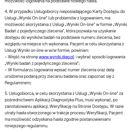
możliwość logowania na podstawie nowego hasła.
4. W przypadku Usługobiorcy nieposiadającego Karty Dostępu do
Usługi „Wyniki On-line” lub problemów z logowaniem, ma
możliwość skorzystania z Usługi „Wyniki On-line” w formie „Wyniki
Badań z pojedynczego zlecenia”, która pozwala na uzyskanie
dostępu do wyników badań na podstawie numeru zlecenia, bez
względu na miejsce ich wykonania. Pacjent w celu skorzystania z
Usługi Wyniki on-line w w/w formie, powinien:
– Wejść na stronę
www.wyniki.diag.pl
i wybrać sposób logowania
„Wyniki badań z pojedynczego zlecenia”;
– W formularzu logowania wpisać numer zlecenia oraz datę
urodzenia podaną przy zlecaniu badania oraz zapoznać się z
Regulaminem;
5. Usługobiorca, w celu skorzystania z Usługi „Wyniki On-line” za
pośrednictwem Aplikacji Diagnostyka Plus, musi wykonać, po
zainstalowaniu aplikacji, Weryfikację na Stronie Dostępu. W razie
utraty hasła stworzonego w trakcje procesu Weryfikacji, Pacjent
ma możliwość odzyskania hasła zgodnie postanowieniami
niniejszego regulaminu.