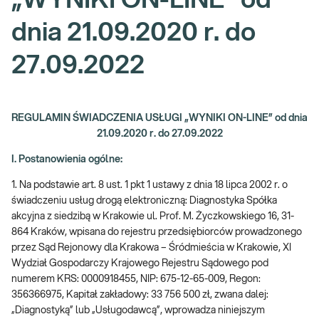
„WYNIKI ON-LINE” od
dnia 21.09.2020 r. do
27.09.2022
REGULAMIN ŚWIADCZENIA USŁUGI „WYNIKI ON-LINE” od dnia
21.09.2020 r. do 27.09.2022
I. Postanowienia ogólne:
1. Na podstawie art. 8 ust. 1 pkt 1 ustawy z dnia 18 lipca 2002 r. o
świadczeniu usług drogą elektroniczną: Diagnostyka Spółka
akcyjna z siedzibą w Krakowie ul. Prof. M. Życzkowskiego 16, 31-
864 Kraków, wpisana do rejestru przedsiębiorców prowadzonego
przez Sąd Rejonowy dla Krakowa – Śródmieścia w Krakowie, XI
Wydział Gospodarczy Krajowego Rejestru Sądowego pod
numerem KRS: 0000918455, NIP: 675-12-65-009, Regon:
356366975, Kapitał zakładowy: 33 756 500 zł, zwana dalej:
„Diagnostyką” lub „Usługodawcą”, wprowadza niniejszym