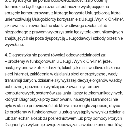
3. Diagnostyka nie ponosi odpowiedzialności za problemy
techniczne bądź ograniczenia techniczne występujące na
sprzęcie komputerowym, z którego korzysta Usługobiorca, które
uniemożliwiają Usługobiorcy korzystanie z Usługi „Wyniki On-line”,
jak również za ewentualne skutki wadliwego działania lub
niezgodnego z prawem wykorzystania łączy telekomunikacyjnych
znajdujących się poza dyspozycją Usługodawcy i szkody przez nie
wywołane.
4. Diagnostyka nie ponosi również odpowiedzialności za:
– problemy w funkcjonowaniu Usługi „Wyniki On-line”, jeżeli
nastąpiły one wskutek zdarzeń, takich jak m.in. wadliwe działanie
sieci Internet, zakłócenia w działaniu sieci energetycznej, wady
transmisji danych, działanie siły wyższej, decyzje organów władzy
publicznej, opóźnienia wynikające z awarii systemów
komputerowych, systemów zasilania i łączy telekomunikacyjnych,
których Diagnostyka przy zachowaniu należytej staranności nie
była w stanie przewidzieć, lub którym nie mogła zapobiec; chyba
że problemy w funkcjonowaniu usługi wystąpiły w wyniku działania
lub zaniechania osób za pośrednictwem lub przy pomocy których
Diagnostyka wykonuje swoje zobowiązania wobec konsumentów;