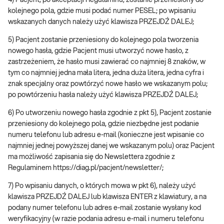
4) Pacjent, po akceptacji Regulaminu, zostanie przeniesiony do
kolejnego pola, gdzie musi podać numer PESEL; po wpisaniu
wskazanych danych należy użyć klawisza PRZEJDŹ DALEJ;
5) Pacjent zostanie przeniesiony do kolejnego pola tworzenia
nowego hasła, gdzie Pacjent musi utworzyć nowe hasło, z
zastrzeżeniem, że hasło musi zawierać co najmniej 8 znaków, w
tym co najmniej jedna mała litera, jedna duża litera, jedna cyfra i
znak specjalny oraz powtórzyć nowe hasło we wskazanym polu;
po powtórzeniu hasła należy użyć klawisza PRZEJDŹ DALEJ;
6) Po utworzeniu nowego hasła zgodnie z pkt 5), Pacjent zostanie
przeniesiony do kolejnego pola, gdzie niezbędne jest podanie
numeru telefonu lub adresu e-mail (konieczne jest wpisanie co
najmniej jednej powyższej danej we wskazanym polu) oraz Pacjent
ma możliwość zapisania się do Newslettera zgodnie z
Regulaminem https://diag.pl/pacjent/newsletter/;
7) Po wpisaniu danych, o których mowa w pkt 6), należy użyć
klawisza PRZEJDŹ DALEJ lub klawisza ENTER z klawiatury, a na
podany numer telefonu lub adres e-mail zostanie wysłany kod
weryfikacyjny (w razie podania adresu e-mail i numeru telefonu