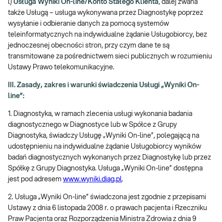
l)
Usługa Wyniki On-line/Konto Stałego Klienta
, dalej zwana
także Usługą – usługa wykonywana przez Diagnostykę poprzez
wysyłanie i odbieranie danych za pomocą systemów
teleinformatycznych na indywidualne żądanie Usługobiorcy, bez
jednoczesnej obecności stron, przy czym dane te są
transmitowane za pośrednictwem sieci publicznych w rozumieniu
Ustawy Prawo telekomunikacyjne.
III. Zasady, zakres i warunki świadczenia Usługi „Wyniki On-
line”:
1. Diagnostyka, w ramach zlecenia usługi wykonania badania
diagnostycznego w Diagnostyce lub w Spółce z Grupy
Diagnostyka, świadczy Usługę „Wyniki On-line”, polegającą na
udostępnieniu na indywidualne żądanie Usługobiorcy wyników
badań diagnostycznych wykonanych przez Diagnostykę lub przez
Spółkę z Grupy Diagnostyka. Usługa „Wyniki On-line” dostępna
jest pod adresem
www.wyniki.diag.pl
.
2. Usługa „Wyniki On-line” świadczona jest zgodnie z przepisami
Ustawy z dnia 6 listopada 2008 r. o prawach pacjenta i Rzeczniku
Praw Pacjenta oraz Rozporządzenia Ministra Zdrowia z dnia 9