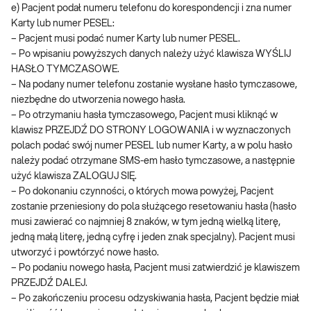
e) Pacjent podał numeru telefonu do korespondencji i zna numer
Karty lub numer PESEL:
– Pacjent musi podać numer Karty lub numer PESEL.
– Po wpisaniu powyższych danych należy użyć klawisza WYŚLIJ
HASŁO TYMCZASOWE.
– Na podany numer telefonu zostanie wysłane hasło tymczasowe,
niezbędne do utworzenia nowego hasła.
– Po otrzymaniu hasła tymczasowego, Pacjent musi kliknąć w
klawisz PRZEJDŹ DO STRONY LOGOWANIA i w wyznaczonych
polach podać swój numer PESEL lub numer Karty, a w polu hasło
należy podać otrzymane SMS-em hasło tymczasowe, a następnie
użyć klawisza ZALOGUJ SIĘ.
– Po dokonaniu czynności, o których mowa powyżej, Pacjent
zostanie przeniesiony do pola służącego resetowaniu hasła (hasło
musi zawierać co najmniej 8 znaków, w tym jedną wielką literę,
jedną małą literę, jedną cyfrę i jeden znak specjalny). Pacjent musi
utworzyć i powtórzyć nowe hasło.
– Po podaniu nowego hasła, Pacjent musi zatwierdzić je klawiszem
PRZEJDŹ DALEJ.
– Po zakończeniu procesu odzyskiwania hasła, Pacjent będzie miał