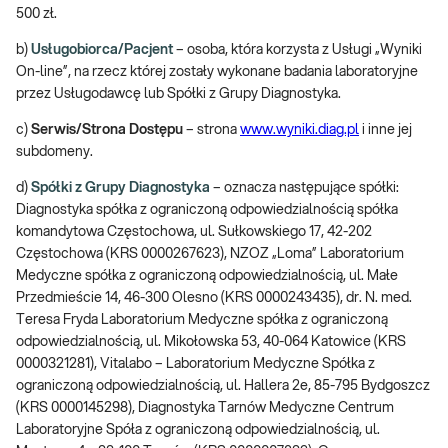
500 zł.
b)
Usługobiorca/Pacjent
– osoba, która korzysta z Usługi „Wyniki
On-line”, na rzecz której zostały wykonane badania laboratoryjne
przez Usługodawcę lub Spółki z Grupy Diagnostyka.
c)
Serwis/Strona Dostępu
– strona
www.wyniki.diag.pl
i inne jej
subdomeny.
d)
Spółki z Grupy Diagnostyka
– oznacza następujące spółki:
Diagnostyka spółka z ograniczoną odpowiedzialnością spółka
komandytowa Częstochowa, ul. Sułkowskiego 17, 42-202
Częstochowa (KRS 0000267623), NZOZ „Loma” Laboratorium
Medyczne spółka z ograniczoną odpowiedzialnością, ul. Małe
Przedmieście 14, 46-300 Olesno (KRS 0000243435), dr. N. med.
Teresa Fryda Laboratorium Medyczne spółka z ograniczoną
odpowiedzialnością, ul. Mikołowska 53, 40-064 Katowice (KRS
0000321281), Vitalabo – Laboratorium Medyczne Spółka z
ograniczoną odpowiedzialnością, ul. Hallera 2e, 85-795 Bydgoszcz
(KRS 0000145298), Diagnostyka Tarnów Medyczne Centrum
Laboratoryjne Spóła z ograniczoną odpowiedzialnością, ul.