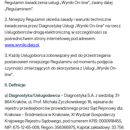
Regulamin świadczenia usługi „Wyniki On-line”, zwany dalej
„Regulaminem”.
2. Niniejszy Regulamin określa zasady i warunki techniczne
świadczenia przez Diagnostykę Usługi „Wyniki On-line” na rzecz
Usługobiorców drogą elektroniczną, w szczególności za
pośrednictwem strony internetowej pod adresem:
www.wyniki.diag.pl
.
3. Każdy Usługobiorca zobowiązany jest do przestrzegania
postanowień niniejszego Regulaminu od momentu podjęcia
czynności zmierzających do skorzystania z Usługi „Wyniki On-
line”.
II. Definicje:
a)
Diagnostyka/Usługodawca
– Diagnostyka S.A. z siedzibą: 31-
864 Kraków, ul. Prof. Michała Życzkowskiego 16, wpisana do
rejestru przedsiębiorców prowadzonego przez Sąd Rejonowy dla
Krakowa – Śródmieścia w Krakowie, XI Wydział Gospodarczy
Krajowego Rejestru Sądowego, pod numerem KRS: 0000918455,
NIP: 675-12-65-009, Regon: 356366975, Kapitał zakładowy: 33 756