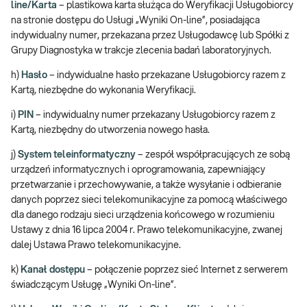
line/Karta
– plastikowa karta służąca do Weryfikacji Usługobiorcy
na stronie dostępu do Usługi „Wyniki On-line”, posiadająca
indywidualny numer, przekazana przez Usługodawcę lub Spółki z
Grupy Diagnostyka w trakcje zlecenia badań laboratoryjnych.
h)
Hasło
– indywidualne hasło przekazane Usługobiorcy razem z
Kartą, niezbędne do wykonania Weryfikacji.
i)
PIN
– indywidualny numer przekazany Usługobiorcy razem z
Kartą, niezbędny do utworzenia nowego hasła.
j)
System teleinformatyczny
– zespół współpracujących ze sobą
urządzeń informatycznych i oprogramowania, zapewniający
przetwarzanie i przechowywanie, a także wysyłanie i odbieranie
danych poprzez sieci telekomunikacyjne za pomocą właściwego
dla danego rodzaju sieci urządzenia końcowego w rozumieniu
Ustawy z dnia 16 lipca 2004 r. Prawo telekomunikacyjne, zwanej
dalej Ustawa Prawo telekomunikacyjne.
k)
Kanał dostępu
– połączenie poprzez sieć Internet z serwerem
świadczącym Usługę „Wyniki On-line”.