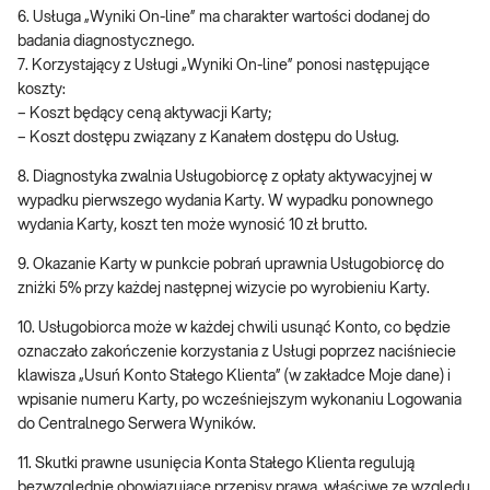
6. Usługa „Wyniki On-line” ma charakter wartości dodanej do
badania diagnostycznego.
7. Korzystający z Usługi „Wyniki On-line” ponosi następujące
koszty:
– Koszt będący ceną aktywacji Karty;
– Koszt dostępu związany z Kanałem dostępu do Usług.
8. Diagnostyka zwalnia Usługobiorcę z opłaty aktywacyjnej w
wypadku pierwszego wydania Karty. W wypadku ponownego
wydania Karty, koszt ten może wynosić 10 zł brutto.
9. Okazanie Karty w punkcie pobrań uprawnia Usługobiorcę do
zniżki 5% przy każdej następnej wizycie po wyrobieniu Karty.
10. Usługobiorca może w każdej chwili usunąć Konto, co będzie
oznaczało zakończenie korzystania z Usługi poprzez naciśniecie
klawisza „Usuń Konto Stałego Klienta” (w zakładce Moje dane) i
wpisanie numeru Karty, po wcześniejszym wykonaniu Logowania
do Centralnego Serwera Wyników.
11. Skutki prawne usunięcia Konta Stałego Klienta regulują
bezwzględnie obowiązujące przepisy prawa, właściwe ze względu