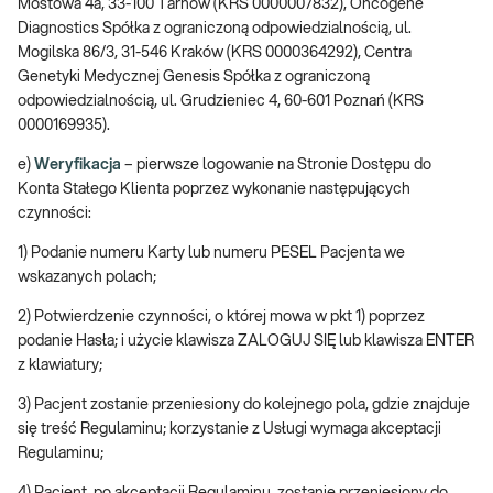
Mostowa 4a, 33-100 Tarnów (KRS 0000007832), Oncogene
Diagnostics Spółka z ograniczoną odpowiedzialnością, ul.
Mogilska 86/3, 31-546 Kraków (KRS 0000364292), Centra
Genetyki Medycznej Genesis Spółka z ograniczoną
odpowiedzialnością, ul. Grudzieniec 4, 60-601 Poznań (KRS
0000169935).
e)
Weryfikacja
– pierwsze logowanie na Stronie Dostępu do
Konta Stałego Klienta poprzez wykonanie następujących
czynności:
1) Podanie numeru Karty lub numeru PESEL Pacjenta we
wskazanych polach;
2) Potwierdzenie czynności, o której mowa w pkt 1) poprzez
podanie Hasła; i użycie klawisza ZALOGUJ SIĘ lub klawisza ENTER
z klawiatury;
3) Pacjent zostanie przeniesiony do kolejnego pola, gdzie znajduje
się treść Regulaminu; korzystanie z Usługi wymaga akceptacji
Regulaminu;