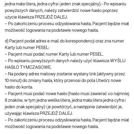
jedna mała litera, jedna cyfra i jeden znak specjalny).- Po wpisaniu
powyższych danych, należy zatwierdzić nowe hasło poprzez
użycie klawisza PRZEJDŹ DALEJ.
– Po zakończeniu procesu odzyskiwania hasła, Pacjent będzie miał
możliwość logowania na podstawie nowego hasła.
d) Pacjent podał adres e-mail do korespondencji oraz zna numer
Karty lub numer PESEL:
– Pacjent musi podać numer Karty lub numer PESEL.
– Po wpisaniu powyższych danych należy użyć klawisza WYŚLIJ
HASŁO TYMCZASOWE.
– Na podany adres mailowy zostanie wysłany link (aktywny przez
10 minut) do zmiany hasła, który przenosi do pola Utwórz nowe
hasło do konta.
– Pacjent musi podać nowe hasło (hasło musi zawierać co najmniej
8 znaków, w tym jedna wielka litera, jedna mała litera jedna cyfra i
jeden znak specjalny) i je powtórzyć, a następnie zatwierdzić je,
używając klawisza PRZEJDŹ DALEJ.
– Po zakończeniu procesu odzyskiwania hasła, Pacjent będzie miał
możliwość logowania na podstawie nowego hasła.