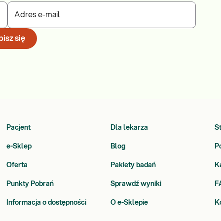
Adres e-mail
isz się
Pacjent
Dla lekarza
S
e-Sklep
Blog
P
Oferta
Pakiety badań
K
Punkty Pobrań
Sprawdź wyniki
F
Informacja o dostępności
O e-Sklepie
K