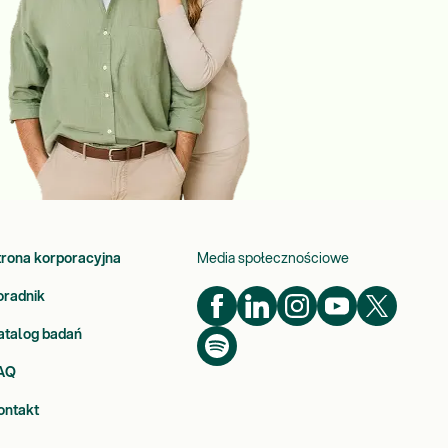
trona korporacyjna
Media społecznościowe
oradnik
atalog badań
AQ
ontakt