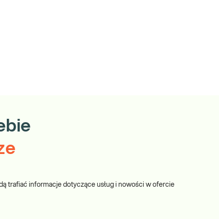
ebie
ze
dą trafiać informacje dotyczące usług i nowości w ofercie