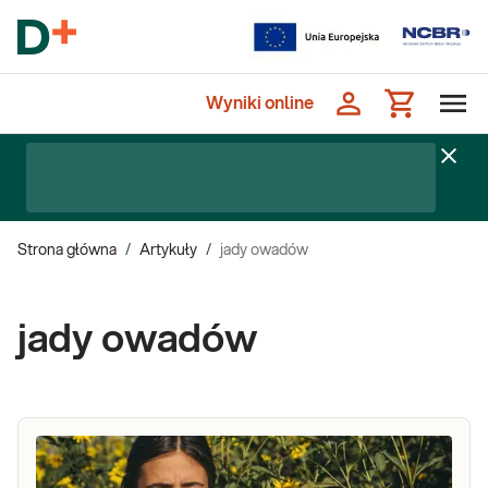
Wyniki online
Strona główna
/
Artykuły
/
jady owadów
jady owadów