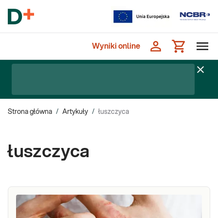
Wyniki online
Strona główna
/
Artykuły
/
łuszczyca
łuszczyca