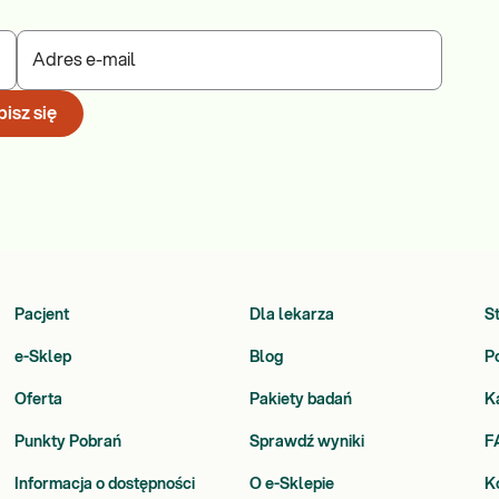
Adres e-mail
isz się
Pacjent
Dla lekarza
S
e-Sklep
Blog
P
Oferta
Pakiety badań
K
Punkty Pobrań
Sprawdź wyniki
F
Informacja o dostępności
O e-Sklepie
K