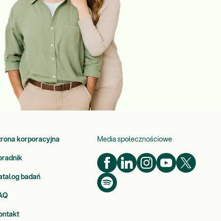
trona korporacyjna
Media społecznościowe
oradnik
atalog badań
AQ
ontakt