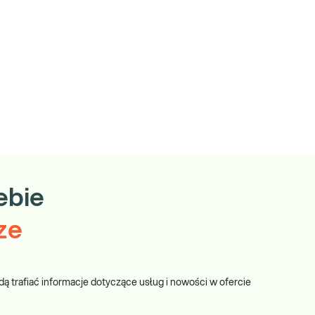
ebie
ze
dą trafiać informacje dotyczące usług i nowości w ofercie