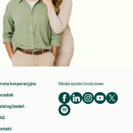
trona korporacyjna
Media społecznościowe
oradnik
atalog badań
AQ
ontakt