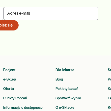
Adres e-mail
isz się
Pacjent
Dla lekarza
S
e-Sklep
Blog
P
Oferta
Pakiety badań
K
Punkty Pobrań
Sprawdź wyniki
F
Informacja o dostępności
O e-Sklepie
K