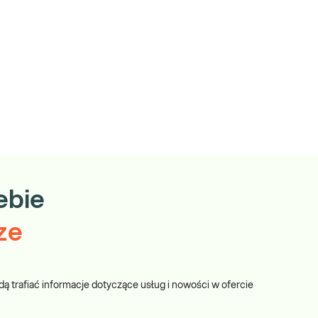
ebie
ze
dą trafiać informacje dotyczące usług i nowości w ofercie