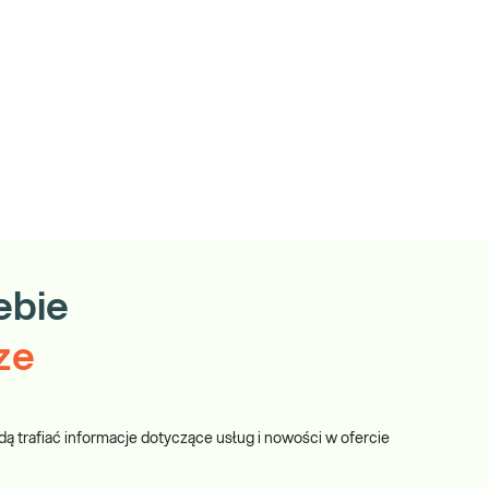
ebie
ze
dą trafiać informacje dotyczące usług i nowości w ofercie