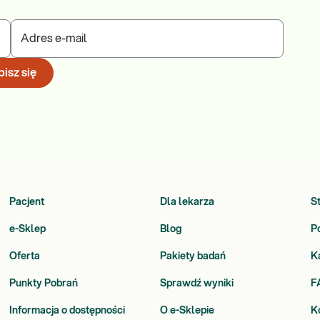
Adres e-mail
isz się
Pacjent
Dla lekarza
S
e-Sklep
Blog
P
Oferta
Pakiety badań
K
Punkty Pobrań
Sprawdź wyniki
F
Informacja o dostępności
O e-Sklepie
K