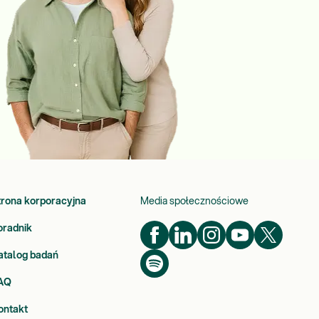
trona korporacyjna
Media społecznościowe
oradnik
atalog badań
AQ
ontakt