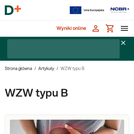
Wyniki online
Strona główna
/
Artykuły
/
WZW typu B
WZW typu B