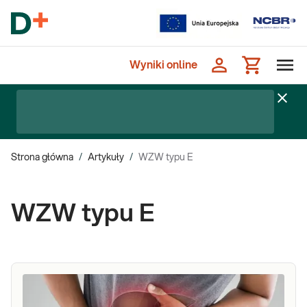
Wyniki online
Strona główna
/
Artykuły
/
WZW typu E
WZW typu E