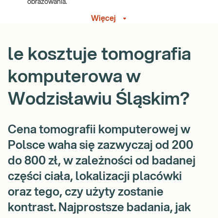
obrazowania.
Krótszy czas badania, co przyspiesza proces diagnostyczny
Więcej
i zwiększa komfort pacjenta.
Zaawansowana technologia redukcji dawki promieniowania,
zmniejszająca ryzyko związane z ekspozycją, co jest istotne
le kosztuje tomografia
szczególnie dla dzieci i osób starszych.
Możliwość obrazowania szerokiego zakresu struktur
komputerowa w
anatomicznych: głowy, klatki piersiowej, kręgosłupa oraz
jamy brzusznej.
Wodzisławiu Śląskim?
Komfort i bezpieczeństwo pacjentów
Cena tomografii komputerowej w
Polsce waha się zazwyczaj od 200
do 800 zł, w zależności od badanej
części ciała, lokalizacji placówki
oraz tego, czy użyty zostanie
kontrast. Najprostsze badania, jak