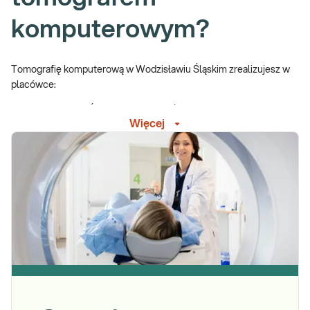
komputerowym?
Tomografię komputerową w Wodzisławiu Śląskim zrealizujesz w
placówce:
Wodzisław Śląski, ul. 26 Marca (placówka na terenie PPZOZ
Więcej
w Rydułtowach i Wodzisławiu Śląskim z siedzibą w
Wodzisławiu Śląskim) – tel. 324167080.