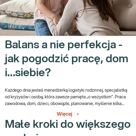
Balans a nie perfekcja -
jak pogodzić pracę, dom
i…siebie?
Każdego dnia jesteś menedżerką logistyki rodzinnej, specjalistką
od kryzysów i osobą, która zawsze pamięta „o wszystkim”. Praca
zawodowa, dom, dzieci, obowiązki, planowanie, myślenie kilka
kroków do przodu to codzienność wielu mam. Balans nie polega
Więcej
na idealnym planie dnia ani perfekcyjnie odhaczonych zadaniach.
Małe kroki do większego
To także umiejętność odpuszczania bez poczucia winy, wybierania
tego, co naprawdę ważne i zostawiania przestrzeni dla siebie. Bo