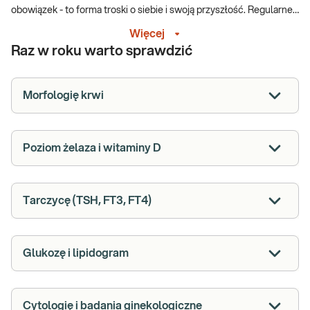
obowiązek - to forma troski o siebie i swoją przyszłość. Regularne
badania dają spokój, poczucie kontroli i możliwość reagowania na
Więcej
czas. To jeden z najważniejszych prezentów, jakie możesz sobie
Raz w roku warto sprawdzić
dać.
Morfologię krwi
Poziom żelaza i witaminy D
Tarczycę (TSH, FT3, FT4)
Glukozę i lipidogram
Cytologię i badania ginekologiczne