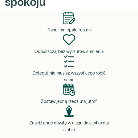
spokoju
mama, która ma w sobie spokój, ma go więcej do dania innym.
Planuj mniej, ale realnie
Odpuszczaj bez wyrzutów sumienia
Deleguj, nie musisz wszystkiego robić
sama
Zostaw jedną rzecz „na jutro”
Znajdź choć chwilę w ciągu dnia tylko dla
siebie