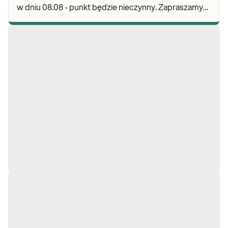
w dniu 08.08 - punkt będzie nieczynny. Zapraszamy
do wykonywania badań i odbioru wyników w po