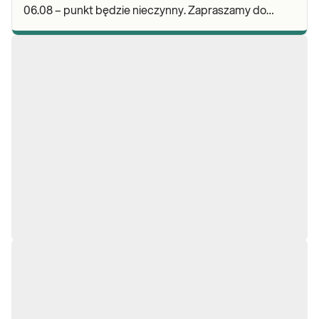
06.08 – punkt będzie nieczynny. Zapraszamy do
wykonywania badań i odbioru wyników w naszej.