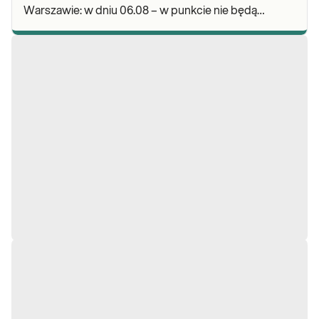
Warszawie: w dniu 06.08 – w punkcie nie będą
realizowane pobrania materiału do badań. Będzie
możliwość poz