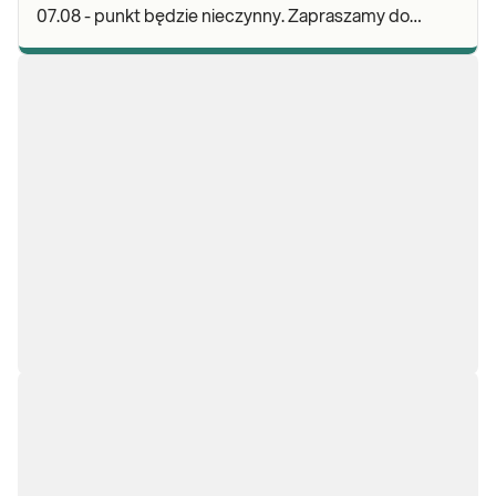
07.08 - punkt będzie nieczynny. Zapraszamy do
wykonywania badań i odbioru wyników w naszej.