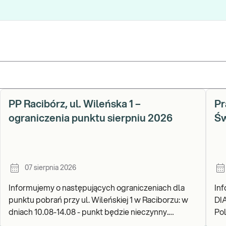
PP Racibórz, ul. Wileńska 1 –
Pr
ograniczenia punktu sierpniu 2026
Św
07 sierpnia 2026
Informujemy o następujących ograniczeniach dla
In
punktu pobrań przy ul. Wileńskiej 1 w Raciborzu: w
DI
dniach 10.08-14.08 - punkt będzie nieczynny.
Pols
Zapraszamy do wykonywania badań i odbioru wynik
go