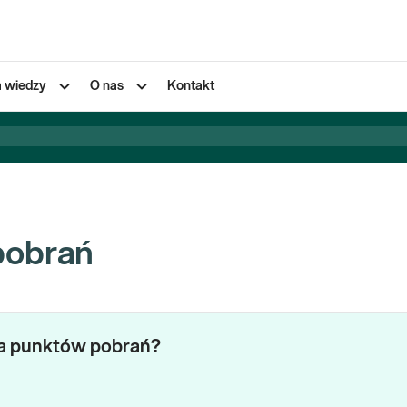
a wiedzy
O nas
Kontakt
pobrań
za punktów pobrań?