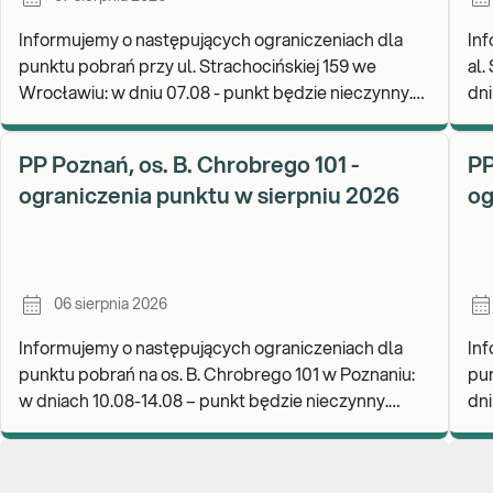
Informujemy o następujących ograniczeniach dla
Inf
punktu pobrań przy ul. Strachocińskiej 159 we
al.
Wrocławiu: w dniu 07.08 - punkt będzie nieczynny.
dni
Zapraszamy do wykonywania badań i odbioru
rea
wynikó
go
PP Poznań, os. B. Chrobrego 101 -
PP
ograniczenia punktu w sierpniu 2026
og
06 sierpnia 2026
Informujemy o następujących ograniczeniach dla
Inf
punktu pobrań na os. B. Chrobrego 101 w Poznaniu:
pun
w dniach 10.08-14.08 – punkt będzie nieczynny.
dniu
Zapraszamy do wykonywania badań i odbioru wynik
wyk