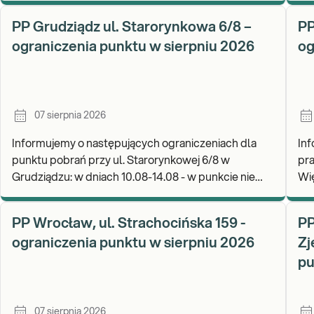
W 
PP Grudziądz ul. Starorynkowa 6/8 –
PP
ograniczenia punktu w sierpniu 2026
og
07 sierpnia 2026
Informujemy o następujących ograniczeniach dla
In
punktu pobrań przy ul. Starorynkowej 6/8 w
pra
Grudziądzu: w dniach 10.08-14.08 - w punkcie nie
Więcborku: w 
będą realizowane wymazy ginekologiczne.
Za
Zapraszamy d
wy
PP Wrocław, ul. Strachocińska 159 -
PP
ograniczenia punktu w sierpniu 2026
Zj
pu
07 sierpnia 2026