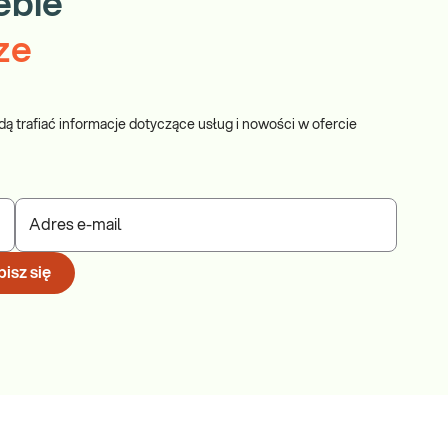
ebie
ze
dą trafiać informacje dotyczące usług i nowości w ofercie
Adres e-mail
isz się