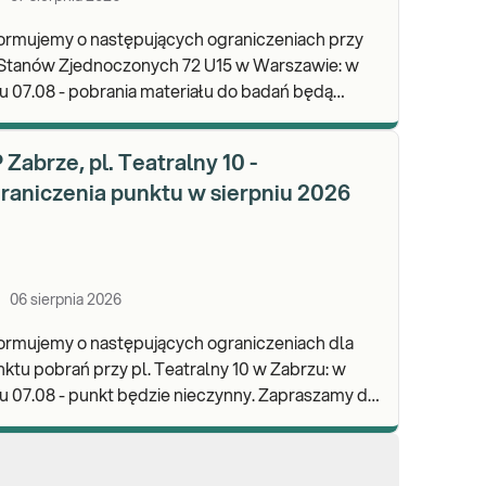
ormujemy o następujących ograniczeniach przy
 Stanów Zjednoczonych 72 U15 w Warszawie: w
u 07.08 - pobrania materiału do badań będą
lizowane od godz. 07:30, punkt będzie czynny do
d
 Zabrze, pl. Teatralny 10 -
raniczenia punktu w sierpniu 2026
06 sierpnia 2026
ormujemy o następujących ograniczeniach dla
ktu pobrań przy pl. Teatralny 10 w Zabrzu: w
 07.08 - punkt będzie nieczynny. Zapraszamy do
onywania badań i odbioru wyników w naszej.