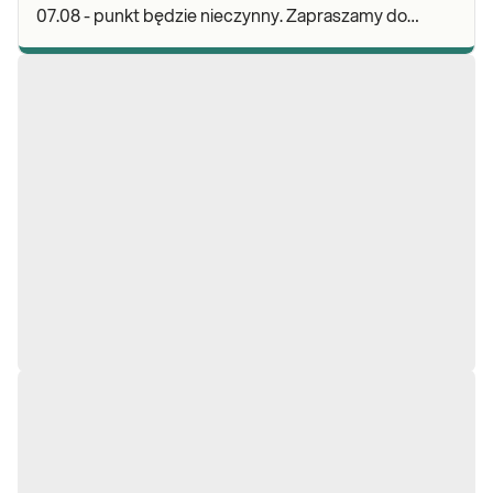
07.08 - punkt będzie nieczynny. Zapraszamy do
wykonywania badań i odbioru wyników w naszej.