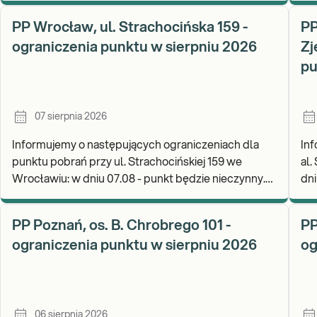
Zapraszamy d
wy
PP Wrocław, ul. Strachocińska 159 -
PP
ograniczenia punktu w sierpniu 2026
Zj
pu
07 sierpnia 2026
Informujemy o następujących ograniczeniach dla
Inf
punktu pobrań przy ul. Strachocińskiej 159 we
al.
Wrocławiu: w dniu 07.08 - punkt będzie nieczynny.
dni
Zapraszamy do wykonywania badań i odbioru
rea
wynikó
go
PP Poznań, os. B. Chrobrego 101 -
PP
ograniczenia punktu w sierpniu 2026
og
06 sierpnia 2026