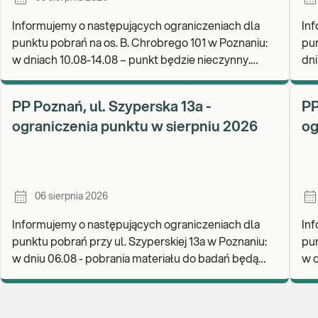
Informujemy o następujących ograniczeniach dla
Inf
punktu pobrań na os. B. Chrobrego 101 w Poznaniu:
pun
w dniach 10.08-14.08 – punkt będzie nieczynny.
dniu
Zapraszamy do wykonywania badań i odbioru wynik
wyk
PP Poznań, ul. Szyperska 13a -
PP
ograniczenia punktu w sierpniu 2026
og
06 sierpnia 2026
Informujemy o następujących ograniczeniach dla
Inf
punktu pobrań przy ul. Szyperskiej 13a w Poznaniu:
pun
w dniu 06.08 - pobrania materiału do badań będą
w d
realizowane w godz. 07:30-12:00. Zapraszamy d