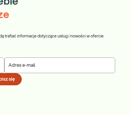
ebie
ze
dą trafiać informacje dotyczące usług i nowości w ofercie
Adres e-mail
isz się