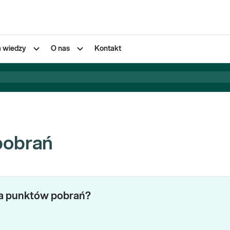
a wiedzy
O nas
Kontakt
pobrań
za punktów pobrań?