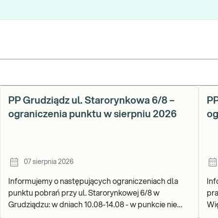
PP Grudziądz ul. Starorynkowa 6/8 –
PP
ograniczenia punktu w sierpniu 2026
og
07 sierpnia 2026
Informujemy o następujących ograniczeniach dla
In
punktu pobrań przy ul. Starorynkowej 6/8 w
pra
Grudziądzu: w dniach 10.08-14.08 - w punkcie nie
Więcborku: w 
będą realizowane wymazy ginekologiczne.
Za