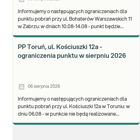
Informujemy o następujących ograniczeniach dla
punktu pobrań przy ul. Bohaterów Warszawskich 11
w Zabrzu: w dniach 10.08-14.08 - punkt będzie
czynny w godz. 06:30-12:00, natomiast pobrania
materi
PP Toruń, ul. Kościuszki 12a -
ograniczenia punktu w sierpniu 2026
06 sierpnia 2026
Informujemy o następujących ograniczeniach dla
punktu pobrań przy ul. Kościuszki 12a w Toruniu: w
dniu 06.08 - w punkcie nie będą realizowane
pobrania materiału. Będzie możliwość
pozostawienia j