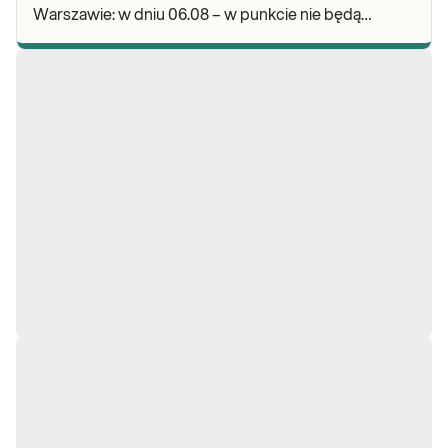
Warszawie: w dniu 06.08 – w punkcie nie będą
realizowane pobrania materiału do badań. Będzie
możliwość poz