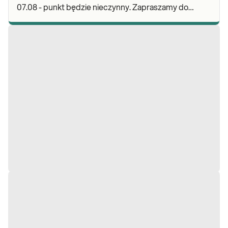
07.08 - punkt będzie nieczynny. Zapraszamy do
wykonywania badań i odbioru wyników w naszej.