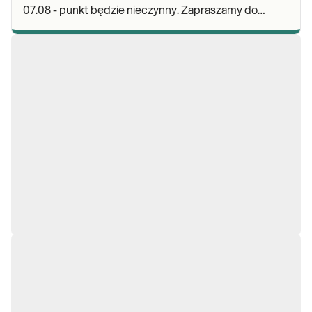
07.08 - punkt będzie nieczynny. Zapraszamy do
wykonywania badań i odbioru wyników w naszej.