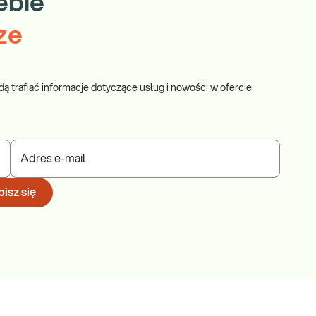
ebie
ze
dą trafiać informacje dotyczące usług i nowości w ofercie
Adres e-mail
isz się