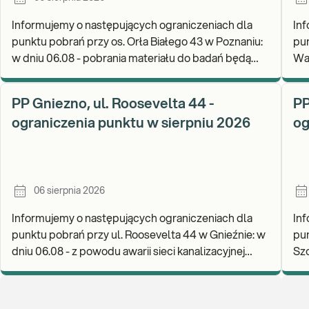
Informujemy o następujących ograniczeniach dla
Inf
punktu pobrań przy os. Orła Białego 43 w Poznaniu:
pun
w dniu 06.08 - pobrania materiału do badań będą
Warszawie: w 
realizowane w godz. 07:00-11:30. Zapraszamy d
Za
wy
PP Gniezno, ul. Roosevelta 44 -
PP
ograniczenia punktu w sierpniu 2026
og
06 sierpnia 2026
Informujemy o następujących ograniczeniach dla
Inf
punktu pobrań przy ul. Roosevelta 44 w Gnieźnie: w
pun
dniu 06.08 - z powodu awarii sieci kanalizacyjnej
Szczecinie: w
punkt będzie nieczynny. Zapraszamy do wykon
nieczynny. Z
od