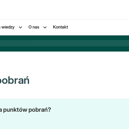
a wiedzy
O nas
Kontakt
pobrań
za punktów pobrań?