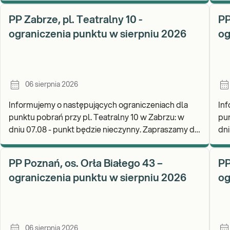
god
mat
PP Zabrze, pl. Teatralny 10 -
PP
ograniczenia punktu w sierpniu 2026
og
06 sierpnia 2026
Informujemy o następujących ograniczeniach dla
Inf
punktu pobrań przy pl. Teatralny 10 w Zabrzu: w
punktu pob
dniu 07.08 - punkt będzie nieczynny. Zapraszamy do
dni
wykonywania badań i odbioru wyników w naszej.
pob
poz
PP Poznań, os. Orła Białego 43 –
PP
ograniczenia punktu w sierpniu 2026
og
06 sierpnia 2026