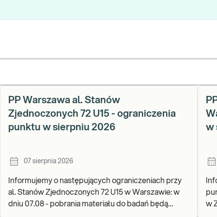
PP Warszawa al. Stanów
PP
Zjednoczonych 72 U15 - ograniczenia
Wa
punktu w sierpniu 2026
w 
07 sierpnia 2026
Informujemy o następujących ograniczeniach przy
Inf
al. Stanów Zjednoczonych 72 U15 w Warszawie: w
pun
dniu 07.08 - pobrania materiału do badań będą
w Zabrzu: w dn
realizowane od godz. 07:30, punkt będzie czynny do
czy