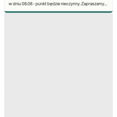
w dniu 08.08 - punkt będzie nieczynny. Zapraszamy
do wykonywania badań i odbioru wyników w po