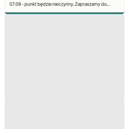
07.08 - punkt będzie nieczynny. Zapraszamy do
wykonywania badań i odbioru wyników w naszej.