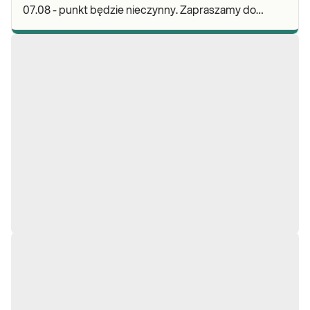
07.08 - punkt będzie nieczynny. Zapraszamy do
wykonywania badań i odbioru wyników w naszej.