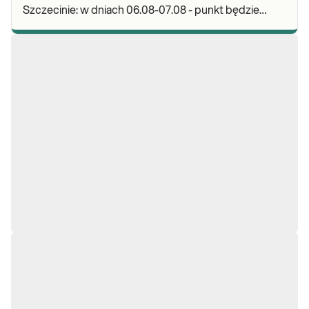
Szczecinie: w dniach 06.08-07.08 - punkt będzie
nieczynny. Zapraszamy do wykonywania badań i
odbioru w