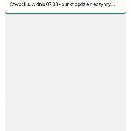
Otwocku:. w dniu 07.08 - punkt będzie nieczynny.
Zapraszamy do wykonywania badań i odbioru wynikó