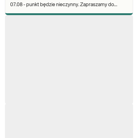
07.08 - punkt będzie nieczynny. Zapraszamy do
wykonywania badań i odbioru wyników w naszej.