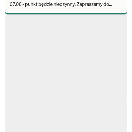
07.08 - punkt będzie nieczynny. Zapraszamy do
wykonywania badań i odbioru wyników w naszej.