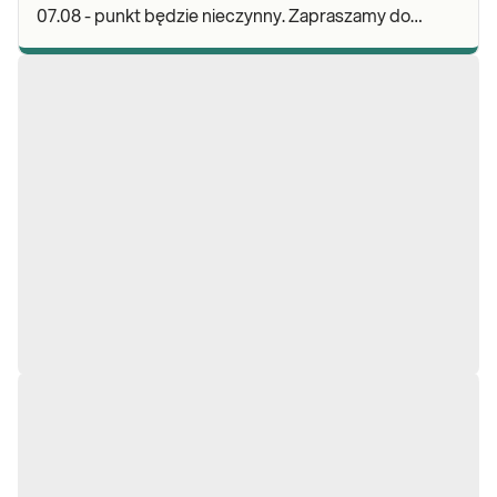
07.08 - punkt będzie nieczynny. Zapraszamy do
wykonywania badań i odbioru wyników w naszej.