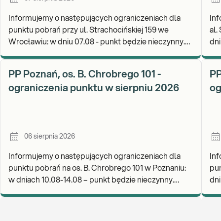
Informujemy o następujących ograniczeniach dla
Inf
punktu pobrań przy ul. Strachocińskiej 159 we
al.
Wrocławiu: w dniu 07.08 - punkt będzie nieczynny.
dni
Zapraszamy do wykonywania badań i odbioru
rea
wynikó
go
PP Poznań, os. B. Chrobrego 101 -
PP
ograniczenia punktu w sierpniu 2026
og
06 sierpnia 2026
Informujemy o następujących ograniczeniach dla
Inf
punktu pobrań na os. B. Chrobrego 101 w Poznaniu:
pun
w dniach 10.08-14.08 – punkt będzie nieczynny.
dniu
Zapraszamy do wykonywania badań i odbioru wynik
wyk