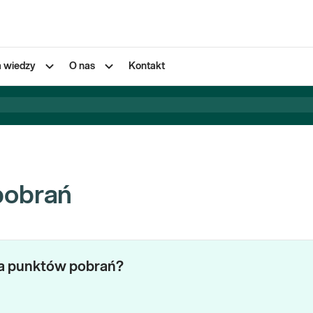
a wiedzy
O nas
Kontakt
pobrań
za punktów pobrań?