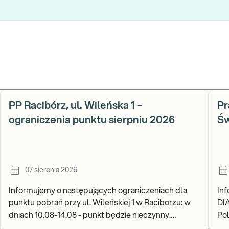
PP Racibórz, ul. Wileńska 1 –
Pr
ograniczenia punktu sierpniu 2026
Św
07 sierpnia 2026
Informujemy o następujących ograniczeniach dla
In
punktu pobrań przy ul. Wileńskiej 1 w Raciborzu: w
DI
dniach 10.08-14.08 - punkt będzie nieczynny.
Pols
Zapraszamy do wykonywania badań i odbioru wynik
go