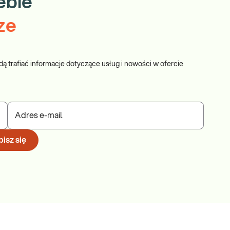
ebie
ze
dą trafiać informacje dotyczące usług i nowości w ofercie
Adres e-mail
isz się