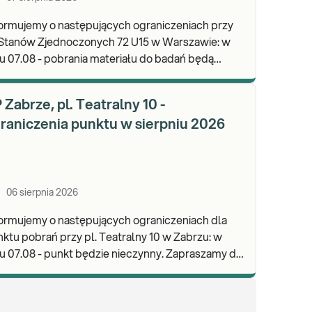
ormujemy o następujących ograniczeniach przy
 Stanów Zjednoczonych 72 U15 w Warszawie: w
u 07.08 - pobrania materiału do badań będą
lizowane od godz. 07:30, punkt będzie czynny do
d
 Zabrze, pl. Teatralny 10 -
raniczenia punktu w sierpniu 2026
06 sierpnia 2026
ormujemy o następujących ograniczeniach dla
ktu pobrań przy pl. Teatralny 10 w Zabrzu: w
 07.08 - punkt będzie nieczynny. Zapraszamy do
onywania badań i odbioru wyników w naszej.