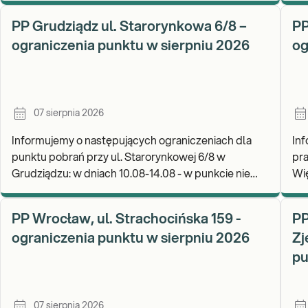
W 
PP Grudziądz ul. Starorynkowa 6/8 –
PP
ograniczenia punktu w sierpniu 2026
og
07 sierpnia 2026
Informujemy o następujących ograniczeniach dla
In
punktu pobrań przy ul. Starorynkowej 6/8 w
pra
Grudziądzu: w dniach 10.08-14.08 - w punkcie nie
Więcborku: w 
będą realizowane wymazy ginekologiczne.
Za
Zapraszamy d
wy
PP Wrocław, ul. Strachocińska 159 -
PP
ograniczenia punktu w sierpniu 2026
Zj
pu
07 sierpnia 2026