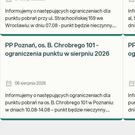
Informujemy o następujących ograniczeniach dla
Inf
punktu pobrań przy ul. Strachocińskiej 159 we
al.
Wrocławiu: w dniu 07.08 - punkt będzie nieczynny.
dni
Zapraszamy do wykonywania badań i odbioru
rea
wynikó
go
PP Poznań, os. B. Chrobrego 101 -
PP
ograniczenia punktu w sierpniu 2026
og
06 sierpnia 2026
Informujemy o następujących ograniczeniach dla
Inf
punktu pobrań na os. B. Chrobrego 101 w Poznaniu:
pun
w dniach 10.08-14.08 – punkt będzie nieczynny.
dniu
Zapraszamy do wykonywania badań i odbioru wynik
wyk