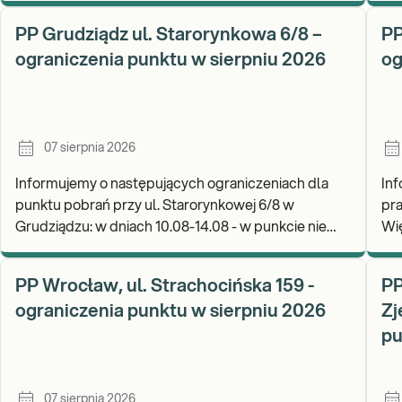
W 
PP Grudziądz ul. Starorynkowa 6/8 –
PP
ograniczenia punktu w sierpniu 2026
og
07 sierpnia 2026
Informujemy o następujących ograniczeniach dla
In
punktu pobrań przy ul. Starorynkowej 6/8 w
pra
Grudziądzu: w dniach 10.08-14.08 - w punkcie nie
Więcborku: w 
będą realizowane wymazy ginekologiczne.
Za
Zapraszamy d
wy
PP Wrocław, ul. Strachocińska 159 -
PP
ograniczenia punktu w sierpniu 2026
Zj
pu
07 sierpnia 2026