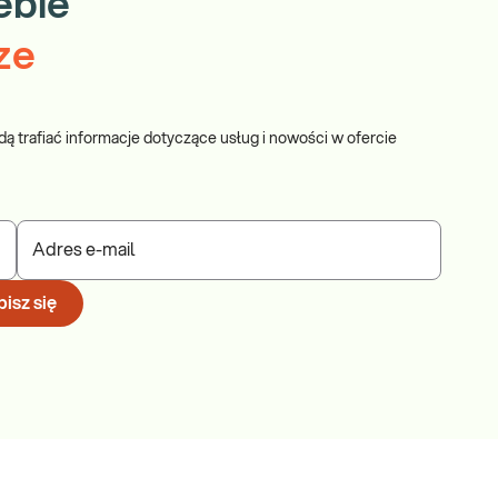
ebie
ze
dą trafiać informacje dotyczące usług i nowości w ofercie
Adres e-mail
isz się