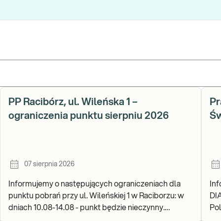
PP Racibórz, ul. Wileńska 1 –
Pr
ograniczenia punktu sierpniu 2026
Św
07 sierpnia 2026
Informujemy o następujących ograniczeniach dla
In
punktu pobrań przy ul. Wileńskiej 1 w Raciborzu: w
DI
dniach 10.08-14.08 - punkt będzie nieczynny.
Pols
Zapraszamy do wykonywania badań i odbioru wynik
go