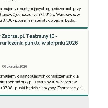
ormujemy o następujących ograniczeniach przy
 Stanów Zjednoczonych 72 U15 w Warszawie: w
u 07.08 - pobrania materiału do badań będą
lizowane od godz. 07:30, punkt będzie czynny do
d
 Zabrze, pl. Teatralny 10 -
raniczenia punktu w sierpniu 2026
06 sierpnia 2026
ormujemy o następujących ograniczeniach dla
ktu pobrań przy pl. Teatralny 10 w Zabrzu: w
 07.08 - punkt będzie nieczynny. Zapraszamy do
onywania badań i odbioru wyników w naszej.