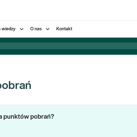
a wiedzy
O nas
Kontakt
pobrań
za punktów pobrań?