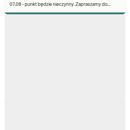
07.08 - punkt będzie nieczynny. Zapraszamy do
wykonywania badań i odbioru wyników w naszej.