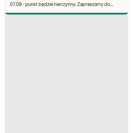
07.08 - punkt będzie nieczynny. Zapraszamy do
wykonywania badań i odbioru wyników w naszej.