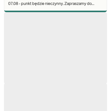
07.08 - punkt będzie nieczynny. Zapraszamy do
wykonywania badań i odbioru wyników w naszej.