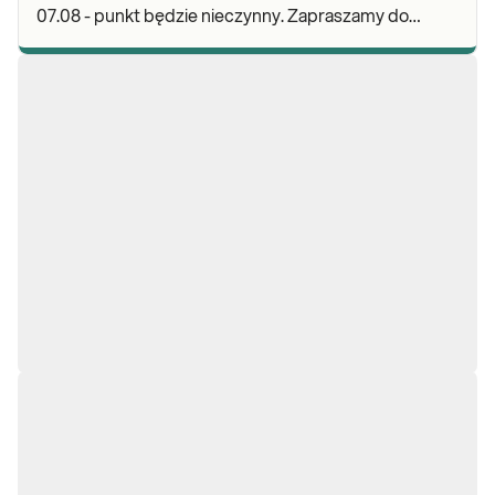
07.08 - punkt będzie nieczynny. Zapraszamy do
wykonywania badań i odbioru wyników w naszej.