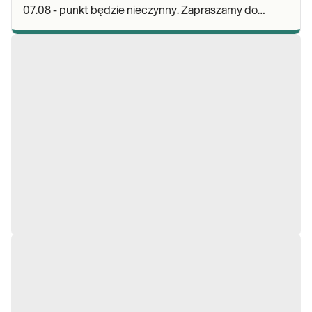
07.08 - punkt będzie nieczynny. Zapraszamy do
wykonywania badań i odbioru wyników w naszej.