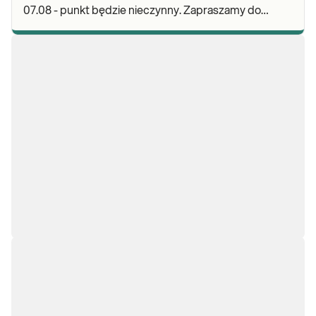
07.08 - punkt będzie nieczynny. Zapraszamy do
wykonywania badań i odbioru wyników w naszej.