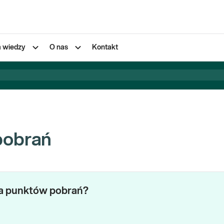
a wiedzy
O nas
Kontakt
pobrań
za punktów pobrań?