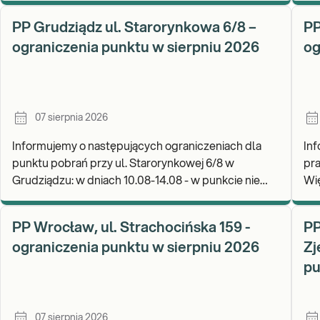
W 
PP Grudziądz ul. Starorynkowa 6/8 –
PP
ograniczenia punktu w sierpniu 2026
og
07 sierpnia 2026
Informujemy o następujących ograniczeniach dla
In
punktu pobrań przy ul. Starorynkowej 6/8 w
pra
Grudziądzu: w dniach 10.08-14.08 - w punkcie nie
Więcborku: w 
będą realizowane wymazy ginekologiczne.
Za
Zapraszamy d
wy
PP Wrocław, ul. Strachocińska 159 -
PP
ograniczenia punktu w sierpniu 2026
Zj
pu
07 sierpnia 2026