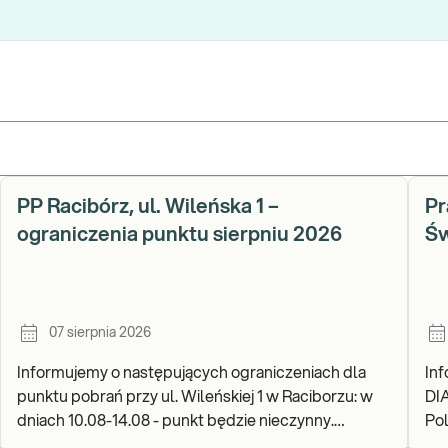
PP Racibórz, ul. Wileńska 1 –
Pr
ograniczenia punktu sierpniu 2026
Św
07 sierpnia 2026
Informujemy o następujących ograniczeniach dla
In
punktu pobrań przy ul. Wileńskiej 1 w Raciborzu: w
DI
dniach 10.08-14.08 - punkt będzie nieczynny.
Pols
Zapraszamy do wykonywania badań i odbioru wynik
go