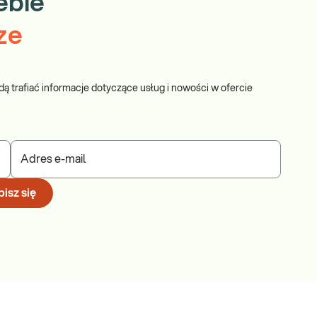
ebie
ze
dą trafiać informacje dotyczące usług i nowości w ofercie
Adres e-mail
isz się