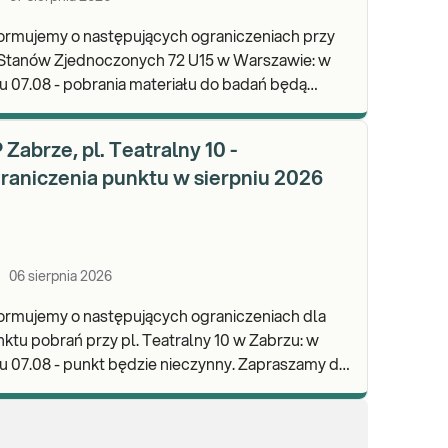
ormujemy o następujących ograniczeniach przy
 Stanów Zjednoczonych 72 U15 w Warszawie: w
u 07.08 - pobrania materiału do badań będą
lizowane od godz. 07:30, punkt będzie czynny do
d
 Zabrze, pl. Teatralny 10 -
raniczenia punktu w sierpniu 2026
06 sierpnia 2026
ormujemy o następujących ograniczeniach dla
ktu pobrań przy pl. Teatralny 10 w Zabrzu: w
 07.08 - punkt będzie nieczynny. Zapraszamy do
onywania badań i odbioru wyników w naszej.