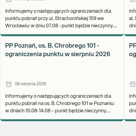
Informujemy o następujących ograniczeniach dla
Inf
punktu pobrań przy ul. Strachocińskiej 159 we
al.
Wrocławiu: w dniu 07.08 - punkt będzie nieczynny.
dni
Zapraszamy do wykonywania badań i odbioru
rea
wynikó
go
PP Poznań, os. B. Chrobrego 101 -
PP
ograniczenia punktu w sierpniu 2026
og
06 sierpnia 2026
Informujemy o następujących ograniczeniach dla
Inf
punktu pobrań na os. B. Chrobrego 101 w Poznaniu:
pun
w dniach 10.08-14.08 – punkt będzie nieczynny.
dniu
Zapraszamy do wykonywania badań i odbioru wynik
wyk