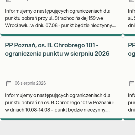
Informujemy o następujących ograniczeniach dla
Inf
punktu pobrań przy ul. Strachocińskiej 159 we
al.
Wrocławiu: w dniu 07.08 - punkt będzie nieczynny.
dni
Zapraszamy do wykonywania badań i odbioru
rea
wynikó
go
PP Poznań, os. B. Chrobrego 101 -
PP
ograniczenia punktu w sierpniu 2026
og
06 sierpnia 2026
Informujemy o następujących ograniczeniach dla
Inf
punktu pobrań na os. B. Chrobrego 101 w Poznaniu:
pun
w dniach 10.08-14.08 – punkt będzie nieczynny.
dniu
Zapraszamy do wykonywania badań i odbioru wynik
wyk