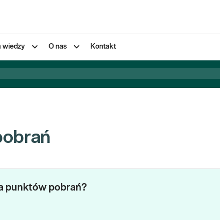
a wiedzy
O nas
Kontakt
pobrań
za punktów pobrań?