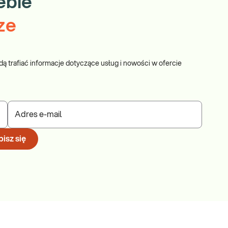
ebie
ze
dą trafiać informacje dotyczące usług i nowości w ofercie
Adres e-mail
isz się