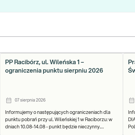
PP Racibórz, ul. Wileńska 1 –
Pr
ograniczenia punktu sierpniu 2026
Św
07 sierpnia 2026
Informujemy o następujących ograniczeniach dla
In
punktu pobrań przy ul. Wileńskiej 1 w Raciborzu: w
DI
dniach 10.08-14.08 - punkt będzie nieczynny.
Pols
Zapraszamy do wykonywania badań i odbioru wynik
go