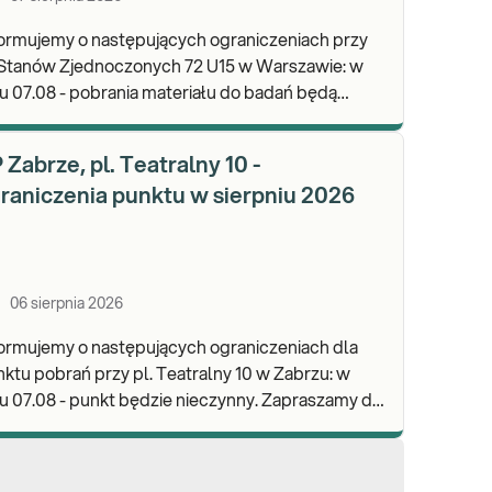
ormujemy o następujących ograniczeniach przy
 Stanów Zjednoczonych 72 U15 w Warszawie: w
u 07.08 - pobrania materiału do badań będą
lizowane od godz. 07:30, punkt będzie czynny do
d
 Zabrze, pl. Teatralny 10 -
raniczenia punktu w sierpniu 2026
06 sierpnia 2026
ormujemy o następujących ograniczeniach dla
ktu pobrań przy pl. Teatralny 10 w Zabrzu: w
 07.08 - punkt będzie nieczynny. Zapraszamy do
onywania badań i odbioru wyników w naszej.