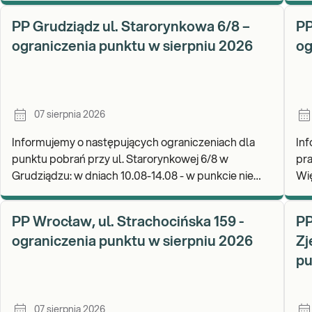
W 
PP Grudziądz ul. Starorynkowa 6/8 –
PP
ograniczenia punktu w sierpniu 2026
og
07 sierpnia 2026
Informujemy o następujących ograniczeniach dla
In
punktu pobrań przy ul. Starorynkowej 6/8 w
pra
Grudziądzu: w dniach 10.08-14.08 - w punkcie nie
Więcborku: w 
będą realizowane wymazy ginekologiczne.
Za
Zapraszamy d
wy
PP Wrocław, ul. Strachocińska 159 -
PP
ograniczenia punktu w sierpniu 2026
Zj
pu
07 sierpnia 2026