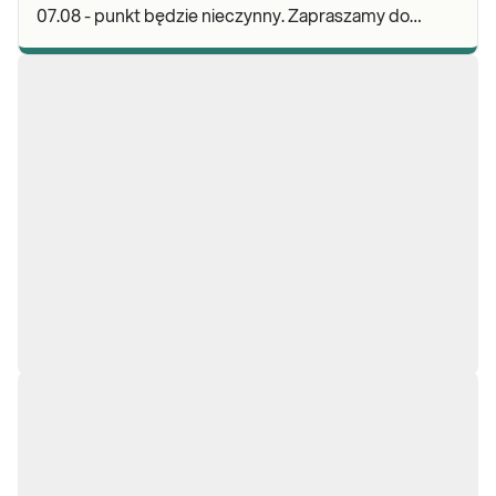
07.08 - punkt będzie nieczynny. Zapraszamy do
wykonywania badań i odbioru wyników w naszej.