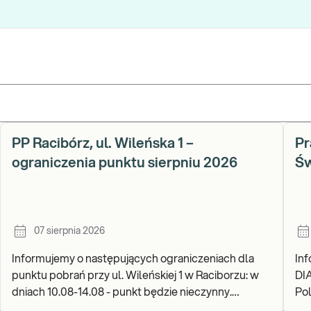
PP Racibórz, ul. Wileńska 1 –
Pr
ograniczenia punktu sierpniu 2026
Św
07 sierpnia 2026
Informujemy o następujących ograniczeniach dla
In
punktu pobrań przy ul. Wileńskiej 1 w Raciborzu: w
DI
dniach 10.08-14.08 - punkt będzie nieczynny.
Pols
Zapraszamy do wykonywania badań i odbioru wynik
go