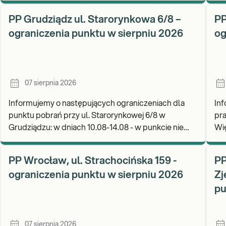
W 
PP Grudziądz ul. Starorynkowa 6/8 –
PP
ograniczenia punktu w sierpniu 2026
og
07 sierpnia 2026
Informujemy o następujących ograniczeniach dla
In
punktu pobrań przy ul. Starorynkowej 6/8 w
pra
Grudziądzu: w dniach 10.08-14.08 - w punkcie nie
Więcborku: w 
będą realizowane wymazy ginekologiczne.
Za
Zapraszamy d
wy
PP Wrocław, ul. Strachocińska 159 -
PP
ograniczenia punktu w sierpniu 2026
Zj
pu
07 sierpnia 2026