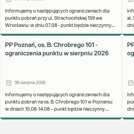
Informujemy o następujących ograniczeniach dla
Inf
punktu pobrań przy ul. Strachocińskiej 159 we
al.
Wrocławiu: w dniu 07.08 - punkt będzie nieczynny.
dni
Zapraszamy do wykonywania badań i odbioru
rea
wynikó
go
PP Poznań, os. B. Chrobrego 101 -
PP
ograniczenia punktu w sierpniu 2026
og
06 sierpnia 2026
Informujemy o następujących ograniczeniach dla
Inf
punktu pobrań na os. B. Chrobrego 101 w Poznaniu:
pun
w dniach 10.08-14.08 – punkt będzie nieczynny.
dniu
Zapraszamy do wykonywania badań i odbioru wynik
wyk