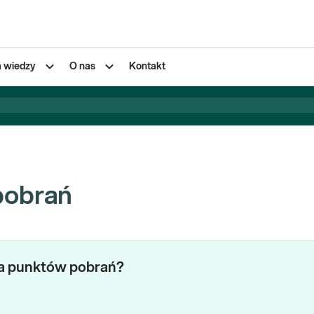
a wiedzy
O nas
Kontakt
pobrań
za punktów pobrań?