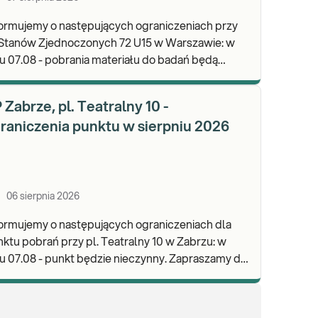
ormujemy o następujących ograniczeniach przy
 Stanów Zjednoczonych 72 U15 w Warszawie: w
u 07.08 - pobrania materiału do badań będą
lizowane od godz. 07:30, punkt będzie czynny do
d
 Zabrze, pl. Teatralny 10 -
raniczenia punktu w sierpniu 2026
06 sierpnia 2026
ormujemy o następujących ograniczeniach dla
ktu pobrań przy pl. Teatralny 10 w Zabrzu: w
 07.08 - punkt będzie nieczynny. Zapraszamy do
onywania badań i odbioru wyników w naszej.