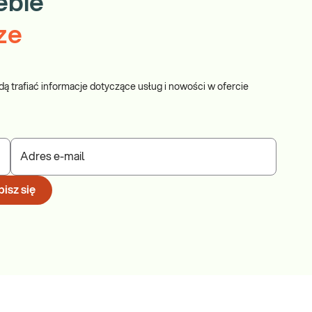
ebie
ze
dą trafiać informacje dotyczące usług i nowości w ofercie
Adres e-mail
isz się