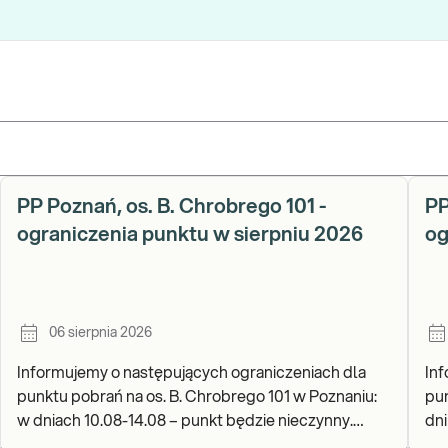
PP Poznań, os. B. Chrobrego 101 -
PP
ograniczenia punktu w sierpniu 2026
og
06 sierpnia 2026
Informujemy o następujących ograniczeniach dla
Inf
punktu pobrań na os. B. Chrobrego 101 w Poznaniu:
pun
w dniach 10.08-14.08 – punkt będzie nieczynny.
dniu
Zapraszamy do wykonywania badań i odbioru wynik
wyk