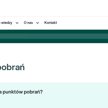
a wiedzy
O nas
Kontakt
pobrań
za punktów pobrań?