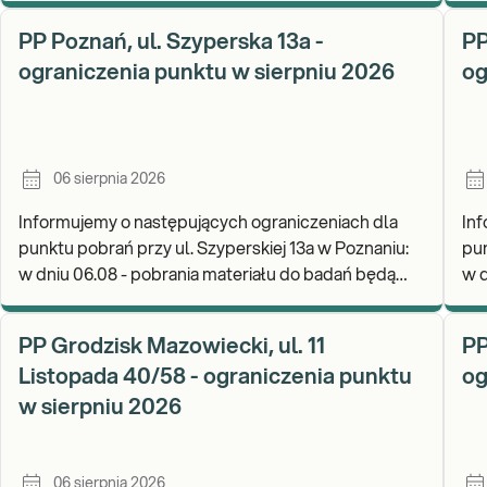
PP Poznań, ul. Szyperska 13a -
PP
ograniczenia punktu w sierpniu 2026
og
06 sierpnia 2026
Informujemy o następujących ograniczeniach dla
Inf
punktu pobrań przy ul. Szyperskiej 13a w Poznaniu:
pun
w dniu 06.08 - pobrania materiału do badań będą
w d
realizowane w godz. 07:30-12:00. Zapraszamy d
PP Grodzisk Mazowiecki, ul. 11
PP
Listopada 40/58 - ograniczenia punktu
og
w sierpniu 2026
06 sierpnia 2026