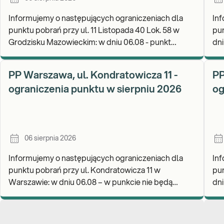
Informujemy o następujących ograniczeniach dla
Inf
punktu pobrań przy ul. 11 Listopada 40 Lok. 58 w
pun
Grodzisku Mazowieckim: w dniu 06.08 - punkt
dni
będzie czynny do godz. 13:00. Zapraszamy do
wykonyw
PP Warszawa, ul. Kondratowicza 11 -
PP
ograniczenia punktu w sierpniu 2026
og
06 sierpnia 2026
Informujemy o następujących ograniczeniach dla
Inf
punktu pobrań przy ul. Kondratowicza 11 w
pun
Warszawie: w dniu 06.08 – w punkcie nie będą
dniu
realizowane pobrania materiału do badań. Będzie
wy
możliwość poz