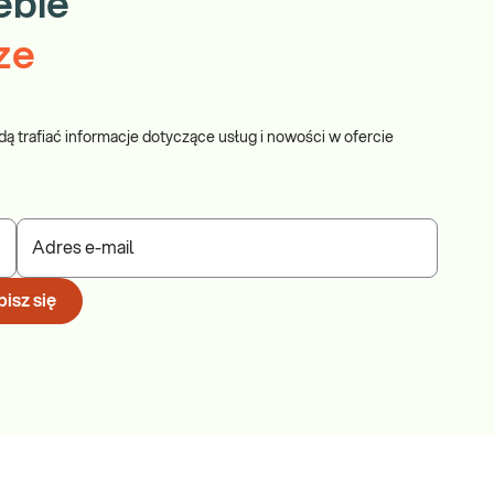
ebie
ze
dą trafiać informacje dotyczące usług i nowości w ofercie
Adres e-mail
isz się